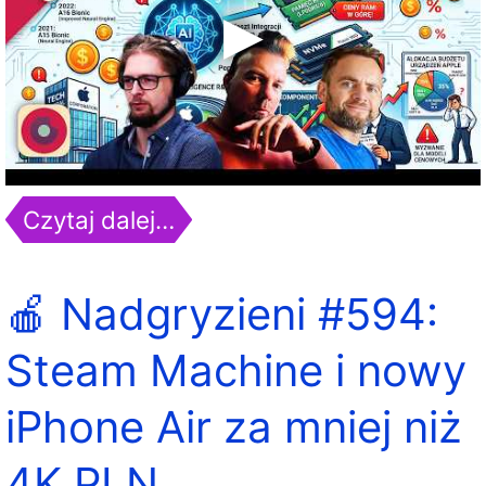
Czytaj dalej…
🍎 Nadgryzieni #594:
Steam Machine i nowy
iPhone Air za mniej niż
4K PLN