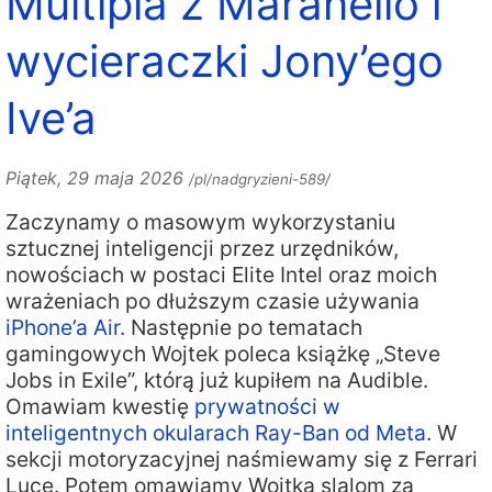
Multipla z Maranello i
wycieraczki Jony’ego
Ive’a
Piątek, 29 maja 2026
/pl/nadgryzieni-589/
Zaczynamy o masowym wykorzystaniu
sztucznej inteligencji przez urzędników,
nowościach w postaci Elite Intel oraz moich
wrażeniach po dłuższym czasie używania
iPhone’a Air
. Następnie po tematach
gamingowych Wojtek poleca książkę „Steve
Jobs in Exile”, którą już kupiłem na Audible.
Omawiam kwestię
prywatności w
inteligentnych okularach Ray-Ban od Meta
. W
sekcji motoryzacyjnej naśmiewamy się z Ferrari
Luce. Potem omawiamy Wojtka slalom za