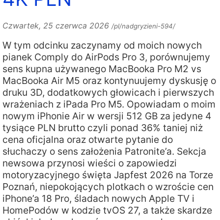
Czwartek, 25 czerwca 2026
/pl/nadgryzieni-594/
W tym odcinku zaczynamy od moich nowych
pianek Comply do AirPods Pro 3, porównujemy
sens kupna używanego MacBooka Pro M2 vs
MacBooka Air M5 oraz kontynuujemy dyskusję o
druku 3D, dodatkowych głowicach i pierwszych
wrażeniach z iPada Pro M5. Opowiadam o moim
nowym iPhonie Air w wersji 512 GB za jedyne 4
tysiące PLN brutto czyli ponad 36% taniej niż
cena oficjalna oraz otwarte pytanie do
słuchaczy o sens założenia Patronite’a. Sekcja
newsowa przynosi wieści o zapowiedzi
motoryzacyjnego święta Japfest 2026 na Torze
Poznań, niepokojących plotkach o wzroście cen
iPhone’a 18 Pro, śladach nowych Apple TV i
HomePodów w kodzie tvOS 27, a także skardze