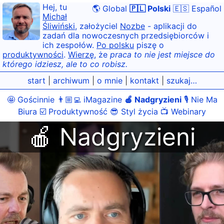
Hej, tu
🌎 Global
🇵🇱 Polski
🇪🇸 Español
Michał
Śliwiński
, założyciel
Nozbe
- aplikacji do
zadań dla nowoczesnych przedsiębiorców i
ich zespołów.
Po polsku
piszę o
produktywności
.
Wierzę
, że
praca to nie jest miejsce do
którego idziesz, ale to co robisz.
start
|
archiwum
|
o mnie
|
kontakt
|
szukaj…
🤩 Gościnnie
👨🏼‍💻 iMagazine
🍎 Nadgryzieni
🎙 Nie Ma
Biura
☑️ Produktywność
😎 Styl życia
📺 Webinary
🍎 Nadgryzieni