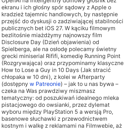
OpenAI na inteligentny domowy głośnik bez
ekranu i ich głośny spór sądowy z Apple o
kradzież tajemnic handlowych, by następnie
przejść do dyskusji o zadziwiającej stabilności
publicznych bet iOS 27. W kąciku filmowym
bezlitośnie miażdżymy najnowszy film
Disclosure Day (Dzień objawienia) od
Spielberga, ale na osłodę polecamy świetny
grecki miniserial Rififi, komedię Running Point
(Rozgrywająca) oraz przypominamy klasyczne
How to Lose a Guy in 10 Days (Jak stracić
chłopaka w 10 dni), z kolei w Afterparty
(dostępny
w Patreonie
) – jak to u nas bywa –
czeka na Was prawdziwy miszmasz
tematyczny: od poszukiwań idealnego mleka
pistacjowego do owsianki, przez dylemat
wyboru między PlayStation 5 a wersją Pro,
basenowe słuchawki z przewodnictwem
kostnym i walkę z reklamami na Filmwebie, aż