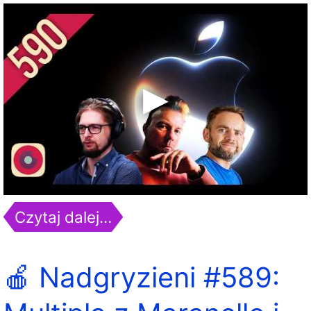
Czytaj dalej…
🍎 Nadgryzieni #589: