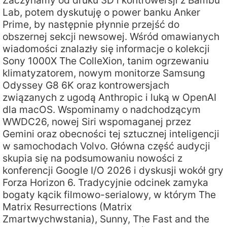
Lab, potem dyskutuję o power banku Anker
Prime, by następnie płynnie przejść do
obszernej sekcji newsowej. Wśród omawianych
wiadomości znalazły się informacje o kolekcji
Sony 1000X The ColleXion, tanim ogrzewaniu
klimatyzatorem, nowym monitorze Samsung
Odyssey G8 6K oraz kontrowersjach
związanych z ugodą Anthropic i luką w OpenAI
dla macOS. Wspominamy o nadchodzącym
WWDC26, nowej Siri wspomaganej przez
Gemini oraz obecności tej sztucznej inteligencji
w samochodach Volvo. Główna część audycji
skupia się na podsumowaniu nowości z
konferencji Google I/O 2026 i dyskusji wokół gry
Forza Horizon 6. Tradycyjnie odcinek zamyka
bogaty kącik filmowo-serialowy, w którym The
Matrix Resurrections (Matrix
Zmartwychwstania), Sunny, The Fast and the