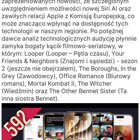
zaprezentowanych nowości, ze szczególnym
uwzględnieniem możliwości nowej Siri AI oraz
zawiłych relacji Apple z Komisją Europejską, co
może znacząco wpłynąć na dostępność tych
technologii w naszym regionie. Po potężnej
dawce analiz technologicznych audycję płynnie
zamyka bogaty kącik filmowo-serialowy, w
którym: Looper (Looper – Pętla czasu), Your
Friends & Neighbors (Znajomi i sąsiedzi) - sezon
2 (jeszcze nie obejrzałem), The Boroughs, In the
Grey (Zawodowcy), Office Romance (Biurowy
romans), Mortal Kombat II, The Witcher
(Wiedźmin) oraz The Other Bennet Sister (Ta
inna siostra Bennet).