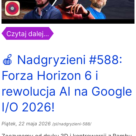
Czytaj dalej…
🍎 Nadgryzieni #588:
Forza Horizon 6 i
rewolucja AI na Google
I/O 2026!
Piątek, 22 maja 2026
/pl/nadgryzieni-588/
Zaczynamy od druku 3D i kontrowersji z Bambu