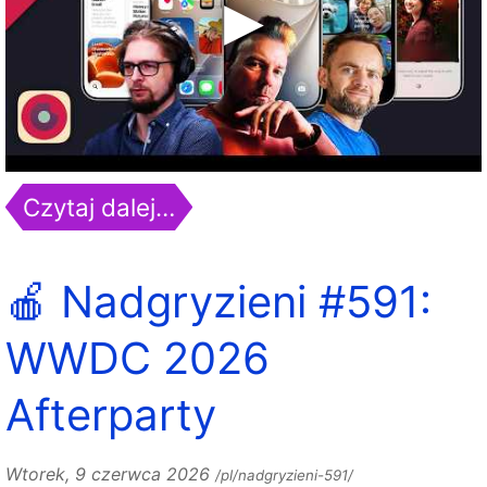
Czytaj dalej…
🍎 Nadgryzieni #591:
WWDC 2026
Afterparty
Wtorek, 9 czerwca 2026
/pl/nadgryzieni-591/