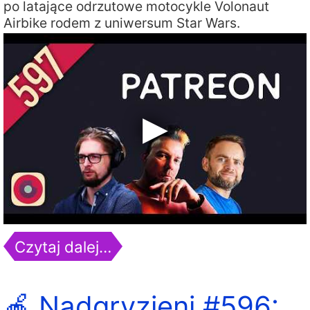
po latające odrzutowe motocykle Volonaut
Airbike rodem z uniwersum Star Wars.
Czytaj dalej…
🍎 Nadgryzieni #596: