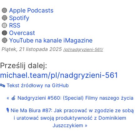
🟣
Apple Podcasts
🔵
Spotify
🟡
RSS
🟠
Overcast
🔴
YouTube na kanale iMagazine
Piątek, 21 listopada 2025
/pl/nadgryzieni-561/
Prześlij dalej:
michael.team/pl/nadgryzieni-561
🔤 Tekst źródłowy na GitHub
« 🍎 Nadgryzieni #560: (Special) Filmy naszego życia
🎙 Nie Ma Biura #87: Jak pracować w zgodzie ze sobą
i uratować swoją produktywność z Dominikiem
Juszczykiem »