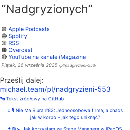
“Nadgryzionych”
🟣
Apple Podcasts
🔵
Spotify
🟡
RSS
🟠
Overcast
🔴
YouTube na kanale iMagazine
Piątek, 26 września 2025
/pl/nadgryzieni-553/
Prześlij dalej:
michael.team/pl/nadgryzieni-553
🔤 Tekst źródłowy na GitHub
« 🎙 Nie Ma Biura #83: Jednoosobowa firma, a chaos
jak w korpo – jak tego uniknąć?
👨🏼‍💻 Jak korzystam ze Stage Managera w iPadOS,