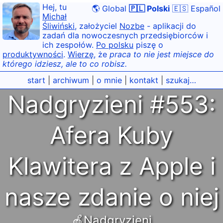
Hej, tu
🌎 Global
🇵🇱 Polski
🇪🇸 Español
Michał
Śliwiński
, założyciel
Nozbe
- aplikacji do
zadań dla nowoczesnych przedsiębiorców i
ich zespołów.
Po polsku
piszę o
produktywności
.
Wierzę
, że
praca to nie jest miejsce do
którego idziesz, ale to co robisz.
start
|
archiwum
|
o mnie
|
kontakt
|
szukaj…
Nadgryzieni #553:
Afera Kuby
Klawitera z Apple i
nasze zdanie o niej
🍎Nadgryzieni