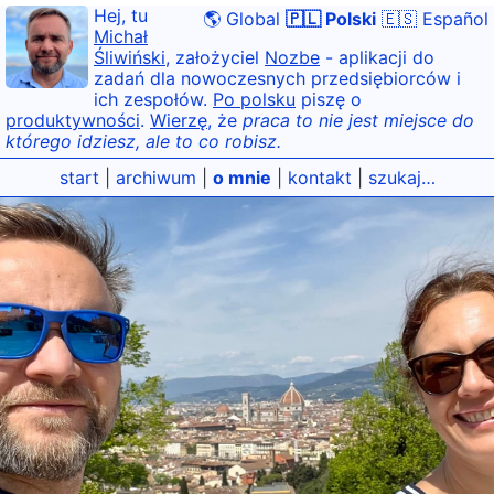
Hej, tu
🌎 Global
🇵🇱 Polski
🇪🇸 Español
Michał
Śliwiński
, założyciel
Nozbe
- aplikacji do
zadań dla nowoczesnych przedsiębiorców i
ich zespołów.
Po polsku
piszę o
produktywności
.
Wierzę
, że
praca to nie jest miejsce do
którego idziesz, ale to co robisz.
start
|
archiwum
|
o mnie
|
kontakt
|
szukaj…