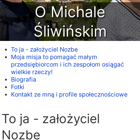
O Michale
Śliwińskim
To ja - założyciel Nozbe
Moja misja to pomagać małym
przedsiębiorcom i ich zespołom osiągać
wielkie rzeczy!
Biografia
Fotki
Kontakt ze mną i profile społecznościowe
To ja - założyciel
Nozbe