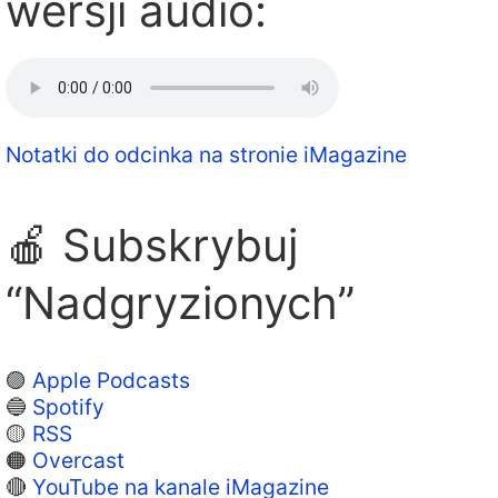
wersji audio:
Notatki do odcinka na stronie iMagazine
🍎 Subskrybuj
“Nadgryzionych”
🟣
Apple Podcasts
🔵
Spotify
🟡
RSS
🟠
Overcast
🔴
YouTube na kanale iMagazine