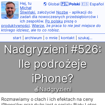
Hej, tu
🌎 Global
🇵🇱 Polski
🇪🇸 Español
Michał
Śliwiński
, założyciel
Nozbe
- aplikacji do
zadań dla nowoczesnych przedsiębiorców i
ich zespołów.
Po polsku
piszę o
produktywności
.
Wierzę
, że
praca to nie jest miejsce do
którego idziesz, ale to co robisz.
start
|
archiwum
|
o mnie
|
kontakt
|
szukaj…
Nadgryzieni #526:
Ile podrożeje
iPhone?
🍎Nadgryzieni
Rozmawiamy o cłach i ich efektach na ceny
iPhone’ów oraz dużo jest o serialu Biały Lotos,