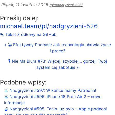
Piątek, 11 kwietnia 2025
/pl/nadgryzieni-526/
Prześlij dalej:
michael.team/pl/nadgryzieni-526
🔤 Tekst źródłowy na GitHub
« 🤩 Efektywny Podcast: Jak technologia ułatwia życie
i pracę?
🎙 Nie Ma Biura #73: Więcej, szybciej… gorzej! Twój
system cię sabotuje »
Podobne wpisy:
🍎 Nadgryzieni #597: W końcu mamy Patreona!
🍎 Nadgryzieni #596: iPhone 18 Pro i Air 2 – nowe
informacje
🍎 Nadgryzieni #595: Tanio już było – Apple podnosi