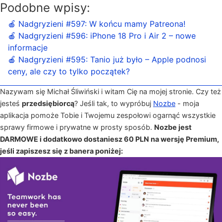
Podobne wpisy:
🍎 Nadgryzieni #597: W końcu mamy Patreona!
🍎 Nadgryzieni #596: iPhone 18 Pro i Air 2 – nowe
informacje
🍎 Nadgryzieni #595: Tanio już było – Apple podnosi
ceny, ale czy to tylko początek?
Nazywam się Michał Śliwiński i witam Cię na mojej stronie. Czy też
jesteś
przedsiębiorcą
? Jeśli tak, to wypróbuj
Nozbe
- moja
aplikacja pomoże Tobie i Twojemu zespołowi ogarnąć wszystkie
sprawy firmowe i prywatne w prosty sposób.
Nozbe jest
DARMOWE i dodatkowo dostaniesz 60 PLN na wersję Premium,
jeśli zapiszesz się z banera poniżej: