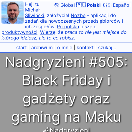
Hej, tu
🌎 Global
🇵🇱 Polski
🇪🇸 Español
Michał
Śliwiński
, założyciel
Nozbe
- aplikacji do
zadań dla nowoczesnych przedsiębiorców i
ich zespołów.
Po polsku
piszę o
produktywności
.
Wierzę
, że
praca to nie jest miejsce do
którego idziesz, ale to co robisz.
start
|
archiwum
|
o mnie
|
kontakt
|
szukaj…
Nadgryzieni #505:
Black Friday i
gadżety oraz
gaming na Maku
🍎Nadgryzieni