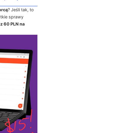
orcą
? Jeśli tak, to
tkie sprawy
z 60 PLN na