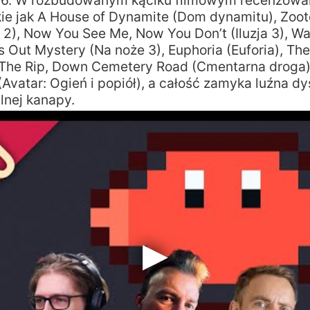
6. W rozbudowanym kąciku filmowym recenzowa
kie jak A House of Dynamite (Dom dynamitu), Zoot
 2), Now You See Me, Now You Don’t (Iluzja 3), 
s Out Mystery (Na noże 3), Euphoria (Euforia), T
 The Rip, Down Cemetery Road (Cmentarna droga) 
(Avatar: Ogień i popiół), a całość zamyka luźna dy
lnej kanapy.