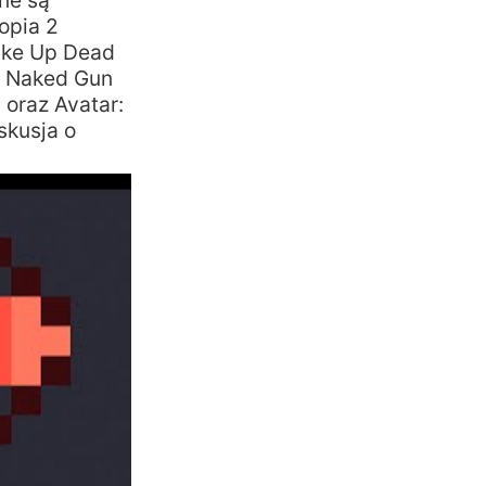
ne są
opia 2
Wake Up Dead
he Naked Gun
oraz Avatar:
skusja o