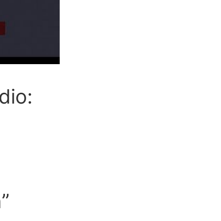
dio:
”