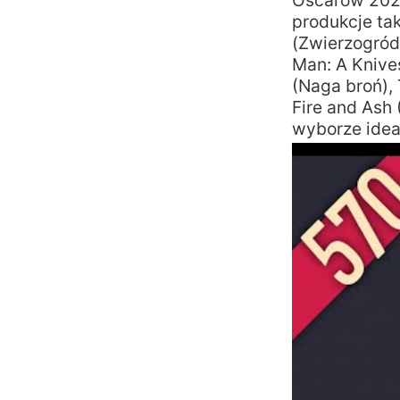
Oscarów 202
produkcje ta
(Zwierzogród
Man: A Knive
(Naga broń),
Fire and Ash 
wyborze idea