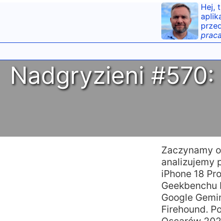
Hej, 
aplik
przed
praca
Nadgryzieni #570: 
Zaczynamy od
analizujemy 
iPhone 18 Pr
Geekbenchu 
Google Gemin
Firehound. P