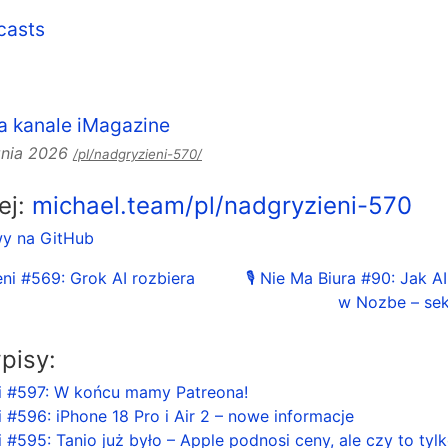
casts
a kanale iMagazine
cznia 2026
/pl/nadgryzieni-570/
lej:
michael.team/pl/nadgryzieni-570
wy na GitHub
ni #569: Grok AI rozbiera
🎙 Nie Ma Biura #90: Jak A
w Nozbe – sek
pisy:
i #597: W końcu mamy Patreona!
 #596: iPhone 18 Pro i Air 2 – nowe informacje
 #595: Tanio już było – Apple podnosi ceny, ale czy to tyl