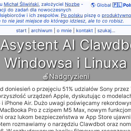
tu
Michał Śliwiński
, założyciel
Nozbe
-
🌎 Global
🇵🇱 Pol
acji do zadań dla nowoczesnych
siębiorców i ich zespołów.
Po polsku
piszę o
produktywno
 to nie jest miejsce do którego idziesz, ale to co robisz.
start
|
archiwum
|
o mnie
|
kontakt
|
szukaj…
Asystent AI Clawdb
Windowsa i Linuxa
🍎Nadgryzieni
 doniesień o przejęciu 51% udziałów Sony przez
przyszłość urządzeń Apple, dyskutując o modelach
o i iPhone Air. Dużo uwagi poświęcamy rekordo
MacBooka Pro z czipem M5 Max, nowym funkcjo
i oraz lukom bezpieczeństwa w App Store ujawn
otem rozmawiamy o narzędziu Clawdbot oraz nomi