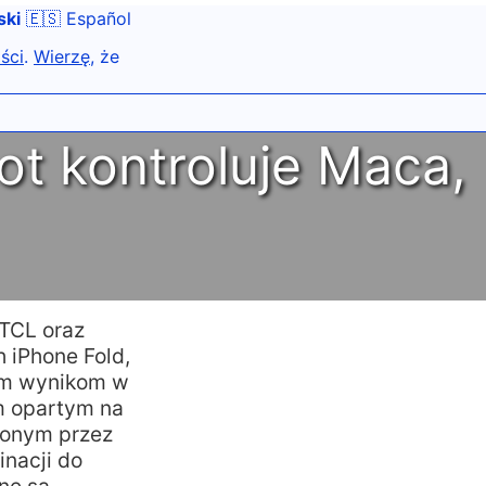
ski
🇪🇸 Español
ści
.
Wierzę
, że
ot kontroluje Maca,
 TCL oraz
 iPhone Fold,
wym wynikom w
m opartym na
ionym przez
nacji do