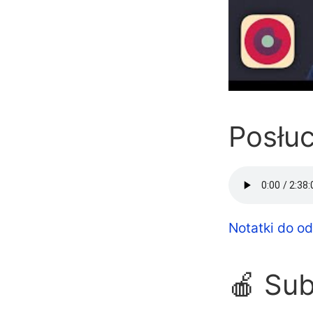
Posłuc
Notatki do od
🍎 Su