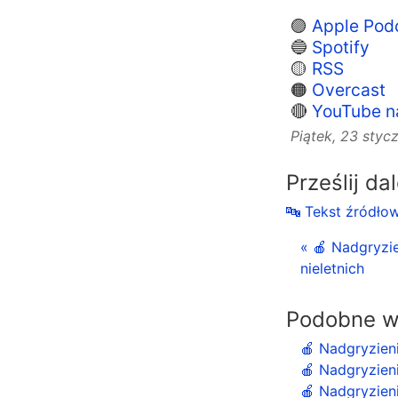
🟣
Apple Pod
🔵
Spotify
🟡
RSS
🟠
Overcast
🔴
YouTube n
Piątek, 23 sty
Prześlij da
🔤 Tekst źródło
« 🍎 Nadgryzie
nieletnich
Podobne w
🍎 Nadgryzien
🍎 Nadgryzieni
🍎 Nadgryzieni