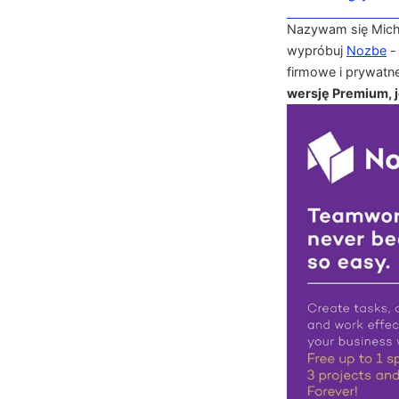
Nazywam się Michał
wypróbuj
Nozbe
-
firmowe i prywatn
wersję Premium, je