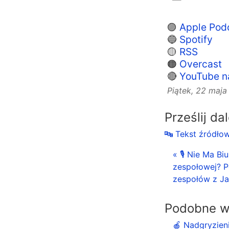
🟣
Apple Pod
🔵
Spotify
🟡
RSS
🟠
Overcast
🔴
YouTube n
Piątek, 22 maj
Prześlij da
🔤 Tekst źródło
« 🎙 Nie Ma Bi
zespołowej? 
zespołów z J
Podobne w
🍎 Nadgryzien