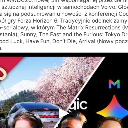
m WWDC26, nowej Siri wspomaganej przez Gemin
j sztucznej inteligencji w samochodach Volvo. Gł
ia się na podsumowaniu nowości z konferencji Go
kół gry Forza Horizon 6. Tradycyjnie odcinek zam
-serialowy, w którym The Matrix Resurrections (M
nia), Sunny, The Fast and the Furious: Tokyo Dri
ood Luck, Have Fun, Don’t Die, Arrival (Nowy pocz
.