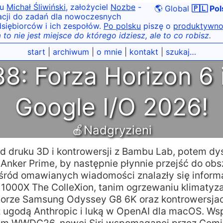
tu
Michał Śliwiński
, założyciel
Nozbe
-
🌎 Global
🇵🇱 Pol
acji do zadań dla nowoczesnych
siębiorców i ich zespołów.
Po polsku
piszę o
produktywno
 to nie jest miejsce do którego idziesz, ale to co robisz.
start
|
archiwum
|
o mnie
|
kontakt
|
szukaj…
8: Forza Horizon 6 i
Google I/O 2026!
🍎Nadgryzieni
 druku 3D i kontrowersji z Bambu Lab, potem dys
nker Prime, by następnie płynnie przejść do obsz
ród omawianych wiadomości znalazły się inform
y 1000X The ColleXion, tanim ogrzewaniu klimatyz
orze Samsung Odyssey G8 6K oraz kontrowersja
 ugodą Anthropic i luką w OpenAI dla macOS. W