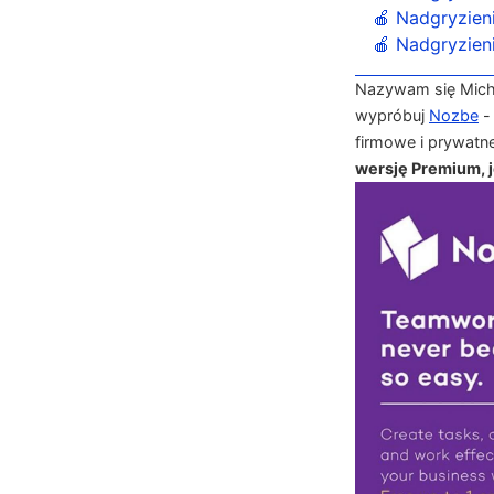
🍎 Nadgryzieni
🍎 Nadgryzieni
Nazywam się Michał
wypróbuj
Nozbe
-
firmowe i prywatn
wersję Premium, je