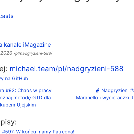
casts
a kanale iMagazine
a 2026
/pl/nadgryzieni-588/
lej:
michael.team/pl/nadgryzieni-588
wy na GitHub
ura #93: Chaos w pracy
🍎 Nadgryzieni #
Poznaj metodę GTD dla
Maranello i wycieraczki J
akubem Ujejskim
pisy:
i #597: W końcu mamy Patreona!