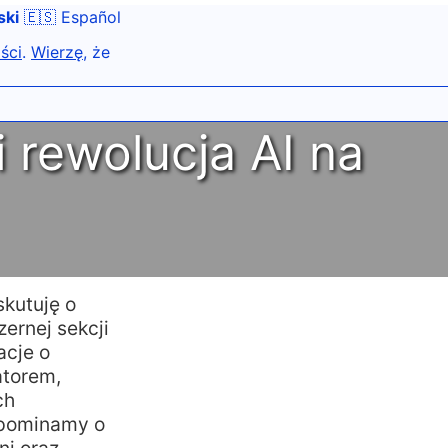
ski
🇪🇸 Español
ści
.
Wierzę
, że
 rewolucja AI na
kutuję o
ernej sekcji
acje o
atorem,
ch
spominamy o