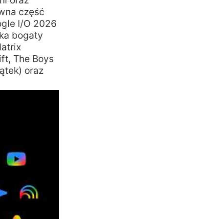
i oraz
ówna część
ogle I/O 2026
yka bogaty
atrix
ft, The Boys
ątek) oraz