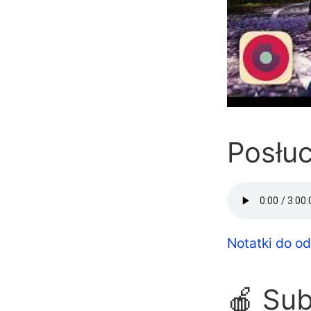
Posłuc
Notatki do od
🍎 Su