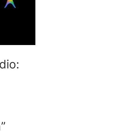
dio:
”