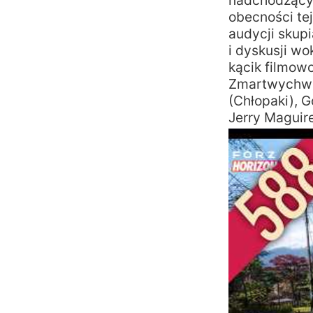
nadchodzący
obecności te
audycji skup
i dyskusji wo
kącik filmowo
Zmartwychwsta
(Chłopaki), G
Jerry Maguire