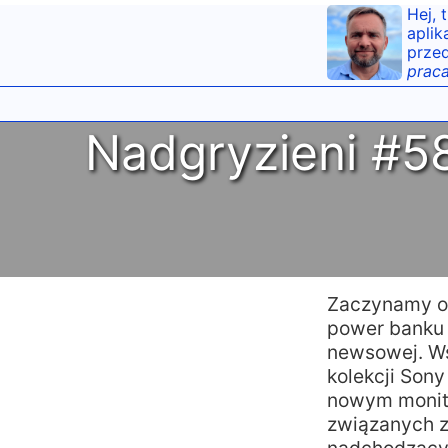
Hej, 
aplik
przed
praca
Nadgryzieni #58
Zaczynamy od
power banku A
newsowej. Wś
kolekcji Son
nowym monit
związanych z