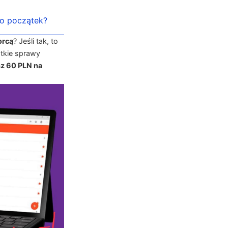
ko początek?
orcą
? Jeśli tak, to
tkie sprawy
z 60 PLN na