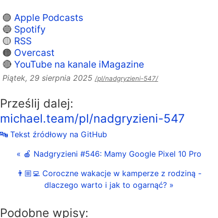
🟣
Apple Podcasts
🔵
Spotify
🟡
RSS
🟠
Overcast
🔴
YouTube na kanale iMagazine
Piątek, 29 sierpnia 2025
/pl/nadgryzieni-547/
Prześlij dalej:
michael.team/pl/nadgryzieni-547
🔤 Tekst źródłowy na GitHub
« 🍎 Nadgryzieni #546: Mamy Google Pixel 10 Pro
👨🏼‍💻 Coroczne wakacje w kamperze z rodziną -
dlaczego warto i jak to ogarnąć? »
Podobne wpisy: