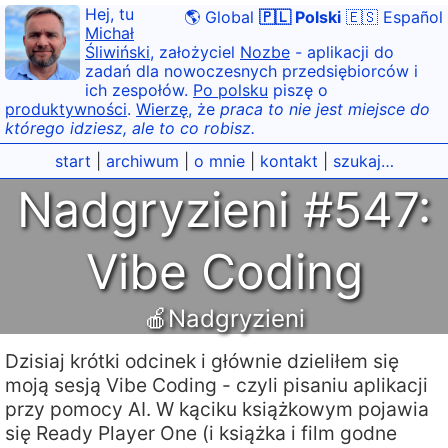
Hej, tu
🌎 Global
🇵🇱 Polski
🇪🇸 Español
Michał
Śliwiński
, założyciel
Nozbe
- aplikacji do
zadań dla nowoczesnych przedsiębiorców i
ich zespołów.
Po polsku
piszę o
produktywności
.
Wierzę
, że
praca to nie jest miejsce do
którego idziesz, ale to co robisz.
start
|
archiwum
|
o mnie
|
kontakt
|
szukaj…
Nadgryzieni #547:
Vibe Coding
🍎Nadgryzieni
Dzisiaj krótki odcinek i głównie dzieliłem się
moją sesją Vibe Coding - czyli pisaniu aplikacji
przy pomocy AI. W kąciku książkowym pojawia
się Ready Player One (i książka i film godne