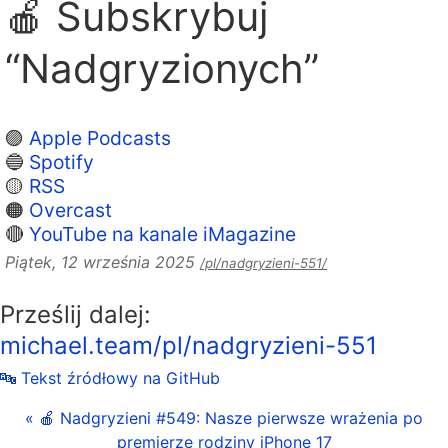
🍎 Subskrybuj
“Nadgryzionych”
🟣
Apple Podcasts
🔵
Spotify
🟡
RSS
🟠
Overcast
🔴
YouTube na kanale iMagazine
Piątek, 12 września 2025
/pl/nadgryzieni-551/
Prześlij dalej:
michael.team/pl/nadgryzieni-551
🔤 Tekst źródłowy na GitHub
« 🍎 Nadgryzieni #549: Nasze pierwsze wrażenia po
premierze rodziny iPhone 17