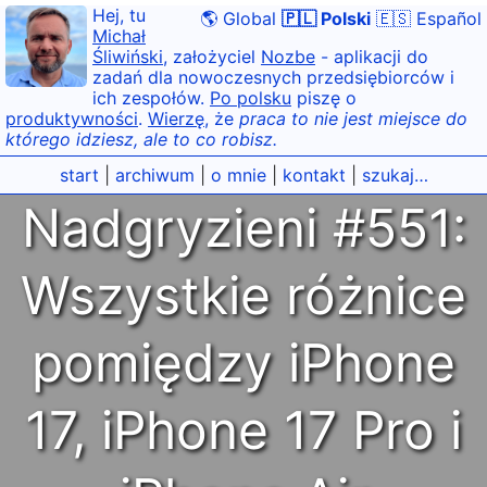
Hej, tu
🌎 Global
🇵🇱 Polski
🇪🇸 Español
Michał
Śliwiński
, założyciel
Nozbe
- aplikacji do
zadań dla nowoczesnych przedsiębiorców i
ich zespołów.
Po polsku
piszę o
produktywności
.
Wierzę
, że
praca to nie jest miejsce do
którego idziesz, ale to co robisz.
start
|
archiwum
|
o mnie
|
kontakt
|
szukaj…
Nadgryzieni #551:
Wszystkie różnice
pomiędzy iPhone
17, iPhone 17 Pro i