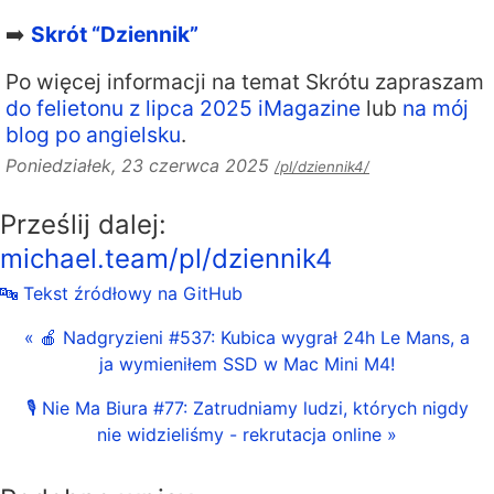
➡️
Skrót “Dziennik”
Po więcej informacji na temat Skrótu zapraszam
do felietonu z lipca 2025 iMagazine
lub
na mój
blog po angielsku
.
Poniedziałek, 23 czerwca 2025
/pl/dziennik4/
Prześlij dalej:
michael.team/pl/dziennik4
🔤 Tekst źródłowy na GitHub
« 🍎 Nadgryzieni #537: Kubica wygrał 24h Le Mans, a
ja wymieniłem SSD w Mac Mini M4!
🎙 Nie Ma Biura #77: Zatrudniamy ludzi, których nigdy
nie widzieliśmy - rekrutacja online »