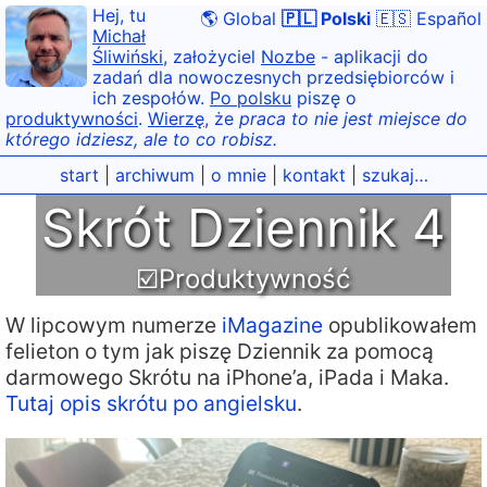
Hej, tu
🌎 Global
🇵🇱 Polski
🇪🇸 Español
Michał
Śliwiński
, założyciel
Nozbe
- aplikacji do
zadań dla nowoczesnych przedsiębiorców i
ich zespołów.
Po polsku
piszę o
produktywności
.
Wierzę
, że
praca to nie jest miejsce do
którego idziesz, ale to co robisz.
start
|
archiwum
|
o mnie
|
kontakt
|
szukaj…
Skrót Dziennik 4
☑️Produktywność
W lipcowym numerze
iMagazine
opublikowałem
felieton o tym jak piszę Dziennik za pomocą
darmowego Skrótu na iPhone’a, iPada i Maka.
Tutaj opis skrótu po angielsku
.