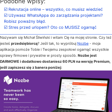
Podobne wpisy:
☑️ Rekrutacja online – wszystko, co musisz wiedzieć
☑️ Używasz WhatsAppa do zarządzania projektami?
Robisz poważny błąd.
☑️ Stres przed urlopem? Oto co MUSISZ ogarnąć
Nazywam się Michał Śliwiński i witam Cię na mojej stronie. Czy też
jesteś
przedsiębiorcą
? Jeśli tak, to wypróbuj
Nozbe
- moja
aplikacja pomoże Tobie i Twojemu zespołowi ogarnąć wszystkie
sprawy firmowe i prywatne w prosty sposób.
Nozbe jest
DARMOWE i dodatkowo dostaniesz 60 PLN na wersję Premium,
jeśli zapiszesz się z banera poniżej: