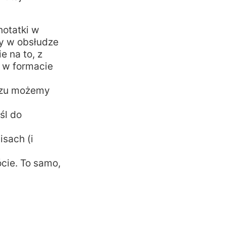
notatki w
zy w obsłudze
e na to, z
u w formacie
razu możemy
śl do
isach (i
cie. To samo,