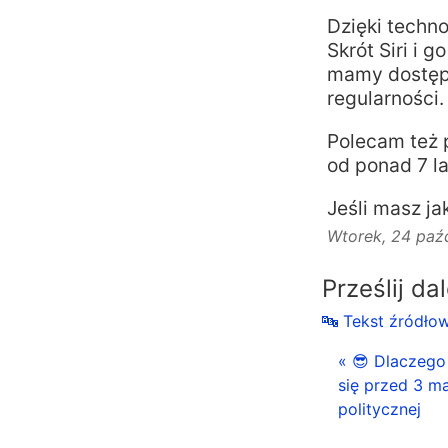
Dzięki techno
Skrót Siri i 
mamy dostęp 
regularności.
Polecam też
od ponad 7 la
Jeśli masz ja
Wtorek, 24 paź
Prześlij da
🔤 Tekst źródło
« 😎 Dlaczego 
się przed 3 ma
politycznej