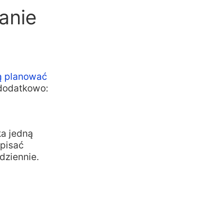
anie
ią planować
dodatkowo:
ka jedną
 pisać
dziennie.