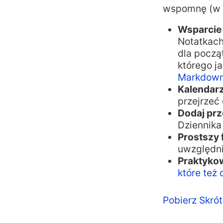
wspomnę (w s
Wsparcie
Notatkach
dla począ
którego j
Markdow
Kalendarz
przejrzeć
Dodaj pr
Dziennika
Prostszy 
uwzględni
Praktyko
które też
Pobierz Skrót 