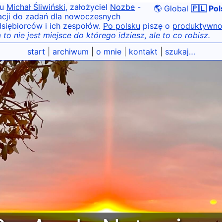
tu
Michał Śliwiński
, założyciel
Nozbe
-
🌎 Global
🇵🇱 Pol
acji do zadań dla nowoczesnych
siębiorców i ich zespołów.
Po polsku
piszę o
produktywno
 to nie jest miejsce do którego idziesz, ale to co robisz.
start
|
archiwum
|
o mnie
|
kontakt
|
szukaj…