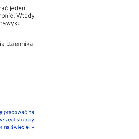
rać jeden
Phonie. Wtedy
 nawyku
nia dziennika
zę pracować na
 wszechstronny
 na świecie! »