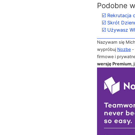
Podobne w
☑️ Rekrutacja 
☑️ Skrót Dzien
☑️ Używasz Wh
Nazywam się Michał
wypróbuj
Nozbe
-
firmowe i prywatn
wersję Premium, je