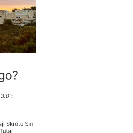
ego?
 3.0”
:
i Skrótu Siri
Tutaj