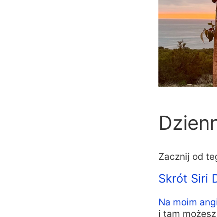
Dzienn
Zacznij od te
Skrót Siri 
Na moim angi
i tam możesz