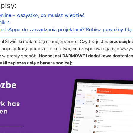
pisy:
online – wszystko, co musisz wiedzieć
nik 4
atsAppa do zarządzania projektami? Robisz poważny błą
 Śliwiński i witam Cię na mojej stronie. Czy też jesteś
przedsiębi
 moja aplikacja pomoże Tobie i Twojemu zespołowi ogarnąć wszys
e w prosty sposób.
Nozbe jest DARMOWE i dodatkowo dostanies
śli zapiszesz się z banera poniżej: