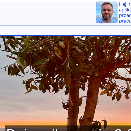
Hej, 
aplik
przed
praca