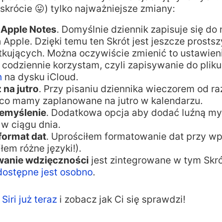
krócie 😛) tylko najważniejsze zmiany:
 Apple Notes
. Domyślnie dziennik zapisuje się do 
 Apple. Dzięki temu ten Skrót jest jeszcze prosts
tkujących. Można oczywiście zmienić to ustawieni
a codziennie korzystam, czyli zapisywanie do plik
n
na dysku iCloud.
 na jutro
. Przy pisaniu dziennika wieczorem od 
 co mamy zaplanowane na jutro w kalendarzu.
zemyślenie
. Dodatkowa opcja aby dodać luźną my
 w ciągu dnia.
format dat
. Uprościłem formatowanie dat przy wp
łem różne języki!).
wanie wdzięczności
jest zintegrowane w tym Skró
 dostępne jest osobno
.
Siri już teraz
i zobacz jak Ci się sprawdzi!