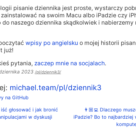
logii pisanie dziennika jest proste, wystarczy pob
go zainstalować na swoim Macu albo iPadzie czy i
do naszego dziennika skądkolwiek i nabierzemy
 poczytać
wpisy po angielsku
o mojej historii pisa
t już!
kieś pytania,
zaczep mnie na socjalach
.
dziernika 2023
/pl/dziennik3/
lej:
michael.team/pl/dziennik3
wy na GitHub
iść głosować i jak bronić
👨🏼‍💻 Dlaczego mus
nipulacjami w dyskusji
iPadzie? Bo to najbardziej
komputer