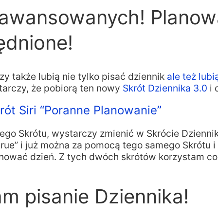
aawansowanych! Planow
ędnione!
rzy także lubią nie tylko pisać dziennik
ale też lub
starczy, że pobiorą ten nowy
Skrót Dziennika 3.0
i 
rót Siri “Poranne Planowanie”
tego Skrótu, wystarczy zmienić w Skrócie Dzienni
true” i już można za pomocą tego samego Skrótu i
lanować dzień. Z tych dwóch skrótów korzystam co
m pisanie Dziennika!