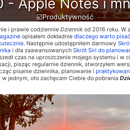
0 - Apple Notes i 
☑️Produktywność
nie i prawie codziennie
Dziennik
od 2016 roku. W 
agazine
opisałem dokładnie
dlaczego warto pisać
skutecznie
. Następnie udostępniłem darmowy
Skrót
nika
i dla zaawansowanych
Skrót Siri do planowa
szedł czas na uproszczenie mojego systemu i w c
acji, pisząc regularnie dziennik, stworzyłem wer
łącząc pisanie dziennika, planowanie i
praktykowan
i
w jednym, oto zachęcam Ciebie do pobrania
Dzi