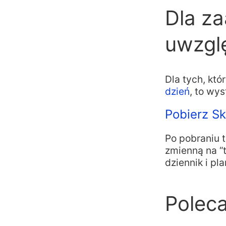
Dla z
uwzgl
Dla tych, któ
dzień
, to wy
Pobierz Sk
Po pobraniu 
zmienną na “
dziennik i p
Poleca