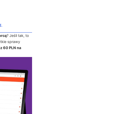
d.
orcą
? Jeśli tak, to
tkie sprawy
z 60 PLN na