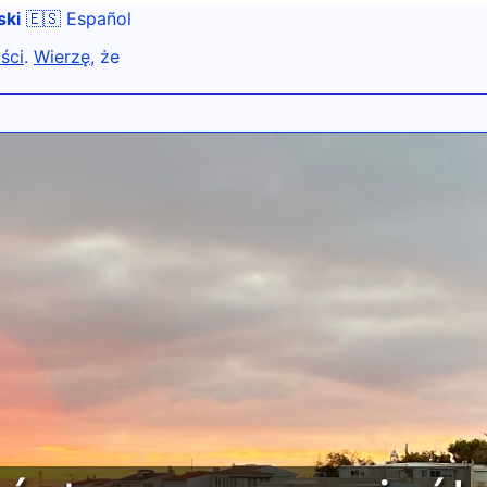
ski
🇪🇸 Español
ści
.
Wierzę
, że