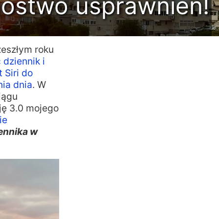
mnóstwo usprawnień!
zeszłym roku
 dziennik i
 Siri do
nia dnia
. W
iągu
sję 3.0 mojego
ie
ennika w