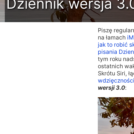
Dziennik wersja 3.
Piszę regular
na łamach
iM
jak to robić 
pisania Dzien
tym roku nad
ostatnich wak
Skrótu Siri, 
wdzięcznośc
wersji 3.0
: