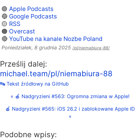
🟣
Apple Podcasts
🔵
Google Podcasts
🟡
RSS
🟠
Overcast
🔴
YouTube na kanale Nozbe Poland
Poniedziałek, 8 grudnia 2025
/pl/niemabiura-88/
Prześlij dalej:
michael.team/pl/niemabiura-88
🔤 Tekst źródłowy na GitHub
« 🍎 Nadgryzieni #563: Ogromna zmiana w Apple!
🍎 Nadgryzieni #565: iOS 26.2 i zablokowane Apple ID
»
Podobne wpisy: