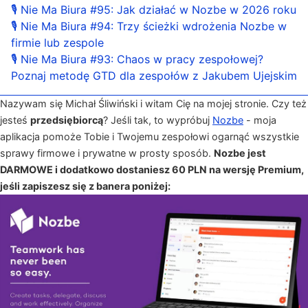
🎙 Nie Ma Biura #95: Jak działać w Nozbe w 2026 roku
🎙 Nie Ma Biura #94: Trzy ścieżki wdrożenia Nozbe w
firmie lub zespole
🎙 Nie Ma Biura #93: Chaos w pracy zespołowej?
Poznaj metodę GTD dla zespołów z Jakubem Ujejskim
Nazywam się Michał Śliwiński i witam Cię na mojej stronie. Czy też
jesteś
przedsiębiorcą
? Jeśli tak, to wypróbuj
Nozbe
- moja
aplikacja pomoże Tobie i Twojemu zespołowi ogarnąć wszystkie
sprawy firmowe i prywatne w prosty sposób.
Nozbe jest
DARMOWE i dodatkowo dostaniesz 60 PLN na wersję Premium,
jeśli zapiszesz się z banera poniżej: