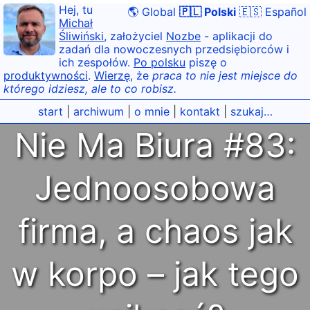
Hej, tu
🌎 Global
🇵🇱 Polski
🇪🇸 Español
Michał
Śliwiński
, założyciel
Nozbe
- aplikacji do
zadań dla nowoczesnych przedsiębiorców i
ich zespołów.
Po polsku
piszę o
produktywności
.
Wierzę
, że
praca to nie jest miejsce do
którego idziesz, ale to co robisz.
start
|
archiwum
|
o mnie
|
kontakt
|
szukaj…
Nie Ma Biura #83:
Jednoosobowa
firma, a chaos jak
w korpo – jak tego