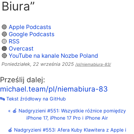
Biura”
🟣
Apple Podcasts
🔵
Google Podcasts
🟡
RSS
🟠
Overcast
🔴
YouTube na kanale Nozbe Poland
Poniedziałek, 22 września 2025
/pl/niemabiura-83/
Prześlij dalej:
michael.team/pl/niemabiura-83
🔤 Tekst źródłowy na GitHub
« 🍎 Nadgryzieni #551: Wszystkie różnice pomiędzy
iPhone 17, iPhone 17 Pro i iPhone Air
🍎 Nadgryzieni #553: Afera Kuby Klawitera z Apple i