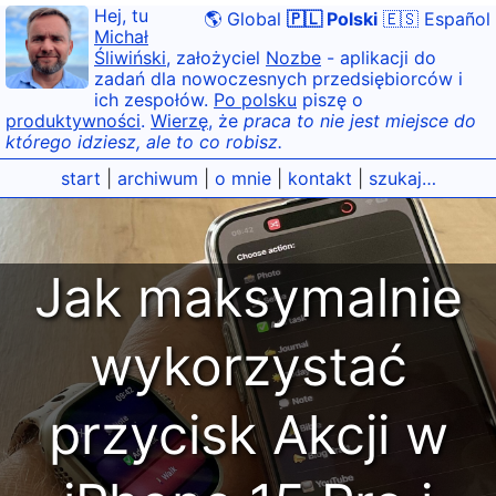
Hej, tu
🌎 Global
🇵🇱 Polski
🇪🇸 Español
Michał
Śliwiński
, założyciel
Nozbe
- aplikacji do
zadań dla nowoczesnych przedsiębiorców i
ich zespołów.
Po polsku
piszę o
produktywności
.
Wierzę
, że
praca to nie jest miejsce do
którego idziesz, ale to co robisz.
start
|
archiwum
|
o mnie
|
kontakt
|
szukaj…
Jak maksymalnie
wykorzystać
przycisk Akcji w