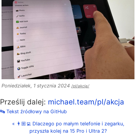
Poniedziałek, 1 stycznia 2024
/pl/akcja/
Prześlij dalej:
michael.team/pl/akcja
🔤 Tekst źródłowy na GitHub
« 👨🏼‍💻 Dlaczego po małym telefonie i zegarku,
przyszła kolej na 15 Pro i Ultra 2?