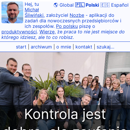
Hej, tu
🌎 Global
🇵🇱 Polski
🇪🇸 Español
Michał
Śliwiński
, założyciel
Nozbe
- aplikacji do
zadań dla nowoczesnych przedsiębiorców i
ich zespołów.
Po polsku
piszę o
produktywności
.
Wierzę
, że
praca to nie jest miejsce do
którego idziesz, ale to co robisz.
start
|
archiwum
|
o mnie
|
kontakt
|
szukaj…
Kontrola jest