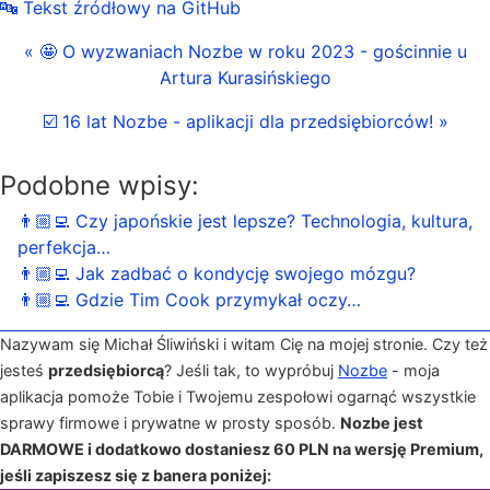
🔤 Tekst źródłowy na GitHub
« 🤩 O wyzwaniach Nozbe w roku 2023 - gościnnie u
Artura Kurasińskiego
☑️ 16 lat Nozbe - aplikacji dla przedsiębiorców! »
Podobne wpisy:
👨🏼‍💻 Czy japońskie jest lepsze? Technologia, kultura,
perfekcja…
👨🏼‍💻 Jak zadbać o kondycję swojego mózgu?
👨🏼‍💻 Gdzie Tim Cook przymykał oczy…
Nazywam się Michał Śliwiński i witam Cię na mojej stronie. Czy też
jesteś
przedsiębiorcą
? Jeśli tak, to wypróbuj
Nozbe
- moja
aplikacja pomoże Tobie i Twojemu zespołowi ogarnąć wszystkie
sprawy firmowe i prywatne w prosty sposób.
Nozbe jest
DARMOWE i dodatkowo dostaniesz 60 PLN na wersję Premium,
jeśli zapiszesz się z banera poniżej: