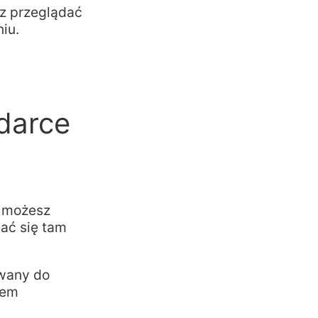
sz przeglądać
iu.
darce
, możesz
ać się tam
owany do
tem