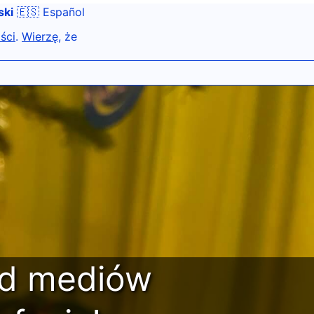
ski
🇪🇸 Español
ści
.
Wierzę
, że
od mediów