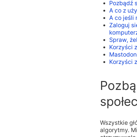
Pozbądź 
A co z uż
A co jeśl
Zaloguj s
komputer
Spraw, że
Korzyści z
Mastodon 
Korzyści 
Pozbą
społe
Wszystkie gł
algorytmy. Mi