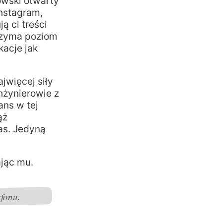
owski otwarty
nstagram,
ą ci treści
trzyma poziom
kacje jak
jwięcej siły
Inżynierowie z
ans w tej
ąż
as. Jedyną
ając mu.
fonu.