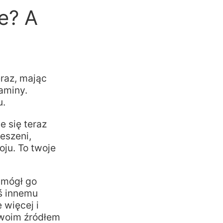
e? A
eraz, mając
aminy.
u.
e się teraz
eszeni,
oju. To twoje
 mógł go
ś innemu
 więcej i
twoim źródłem