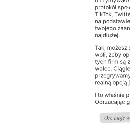
otrzymywało 
protokół spo
TikTok, Twitt
na podstawie
twojego zaang
najdłużej.
Tak, możesz 
woli, żeby op
tych firm są 
walce. Ciągl
przegrywamy 
realną opcją 
I to właśnie
Odrzucając g
Oto moje w