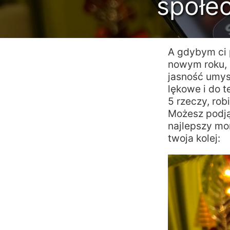
społec
A gdybym ci p
nowym roku, 
jasność umys
lękowe i do 
5 rzeczy, robi
Możesz podjąć
najlepszy mom
twoja kolej: