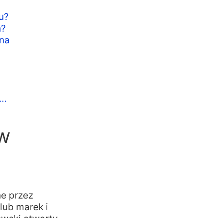
u?
h?
 na
u…
ów
ne przez
lub marek i