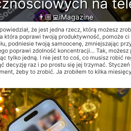
znościowych na tel
👨🏼‍💻iMagazine
owiedział, że jest jedna rzecz, którą możesz zro
a która poprawi twoją produktywność, pomoże ci
łu, podniesie twoją samoocenę, zmniejszając przy
tego poprawi zdolność koncentracji… Tak, możesz
ąc tylko jedną. I nie jest to coś, co musisz robić re
 decyzję raz i po prostu się jej trzymać. Styczeń
ent, żeby to zrobić. Ja zrobiłem to kilka miesięc