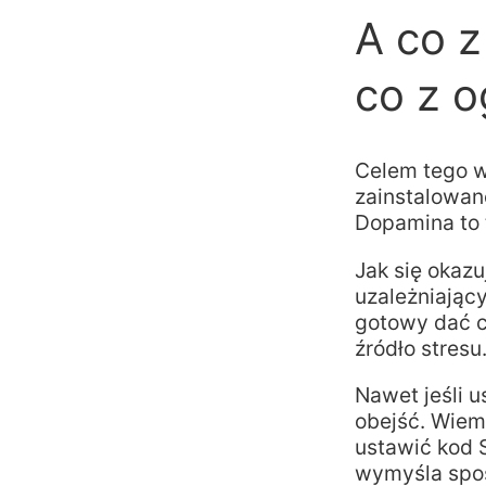
A co 
co z 
Celem tego wy
zainstalowan
Dopamina to 
Jak się okazu
uzależniając
gotowy dać ci
źródło stresu
Nawet jeśli 
obejść. Wiem
ustawić kod S
wymyśla spos