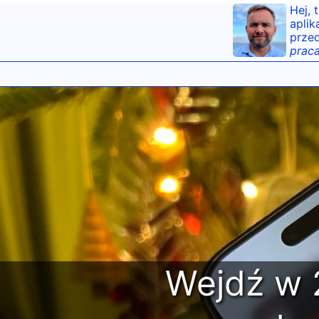
Hej, 
aplik
przed
praca
Wejdź w 