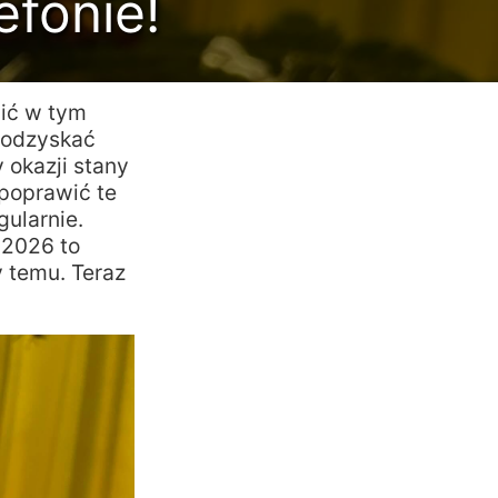
efonie!
bić w tym
 odzyskać
 okazji stany
 poprawić te
gularnie.
 2026 to
y temu. Teraz