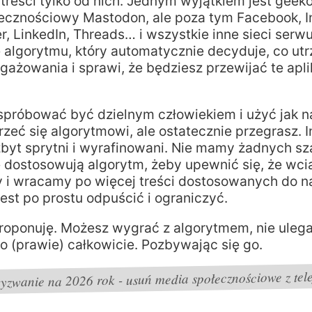
treści tylko od nich. Jednym wyjątkiem jest geek
łecznościowy Mastodon, ale poza tym Facebook, I
er, LinkedIn, Threads… i wszystkie inne sieci serwuj
 algorytmu, który automatycznie decyduje, co u
ażowania i sprawi, że będziesz przewijać te apli
spróbować być dzielnym człowiekiem i użyć jak na
rzeć się algorytmowi, ale ostatecznie przegrasz. 
zbyt sprytni i wyrafinowani. Nie mamy żadnych sz
e dostosowują algorytm, żeby upewnić się, że wci
i wracamy po więcej treści dostosowanych do n
jest po prostu odpuścić i ograniczyć.
 proponuję. Możesz wygrać z algorytmem, nie uleg
o (prawie) całkowicie. Pozbywając się go.
yzwanie na 2026 rok - usuń media społecznościowe z tele