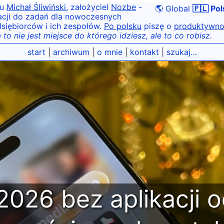
tu
Michał Śliwiński
, założyciel
Nozbe
-
🌎 Global
🇵🇱 Pol
acji do zadań dla nowoczesnych
siębiorców i ich zespołów.
Po polsku
piszę o
produktywno
 to nie jest miejsce do którego idziesz, ale to co robisz.
start
|
archiwum
|
o mnie
|
kontakt
|
szukaj…
2026 bez aplikacji 