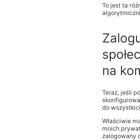
To jest ta ró
algorytmiczn
Zalogu
społe
na ko
Teraz, jeśli
skonfigurowa
do wszystkic
Właściwie ma
moich prywa
zalogowany d