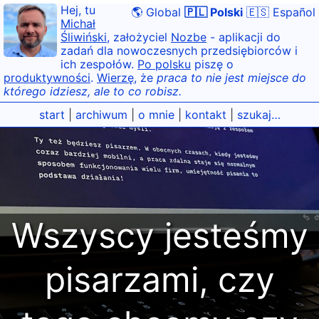
Hej, tu
🌎 Global
🇵🇱 Polski
🇪🇸 Español
Michał
Śliwiński
, założyciel
Nozbe
- aplikacji do
zadań dla nowoczesnych przedsiębiorców i
ich zespołów.
Po polsku
piszę o
produktywności
.
Wierzę
, że
praca to nie jest miejsce do
którego idziesz, ale to co robisz.
start
|
archiwum
|
o mnie
|
kontakt
|
szukaj…
Wszyscy jesteśmy
pisarzami, czy