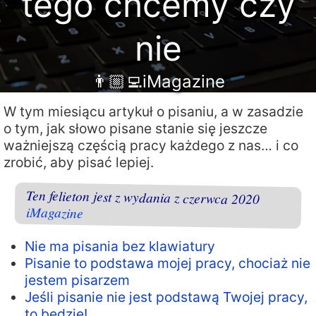
tego chcemy czy
nie
👨🏼‍💻iMagazine
W tym miesiącu artykuł o pisaniu, a w zasadzie
o tym, jak słowo pisane stanie się jeszcze
ważniejszą częścią pracy każdego z nas… i co
zrobić, aby pisać lepiej.
Ten felieton jest z wydania z czerwca 2020
iMagazine
Nie ma pisania bez klawiatury
Pisanie to podstawa mojej pracy, chociaż nie
jestem pisarzem
Jeśli pisanie nie jest podstawą Twojej pracy,
to będzie!