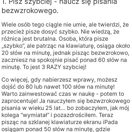
1. Pisz szybciej - naucz się pisania
bezwzrokowego.
Wiele osób tego ciągle nie umie, ale twierdzi, że
przecież pisze dosyć szybko. Nie wiedzą, że
różnica jest brutalna. Osoba, która pisze
„szybko”, ale patrząc na klawiaturę, osiąga około
20 słów na minutę, jednak pisząc bezwzrokowo,
zaczniesz na spokojnie pisać ponad 60 słów na
minutę. To jest 3 RAZY szybciej!
Co więcej, gdy nabierzesz wprawy, możesz
dojść do 80 lub nawet 100 słów na minutę!
Warto zainwestować czas w naukę - potem to
zaprocentuje! Ja nauczyłem się bezwzrokowego
pisania w wieku 25 lat… bo zobaczyłem, jak mój
kolega “wymiatał” i pozazdrościłem. Teraz
pisząc na szklanej klawiaturze ekranu iPada
osiągam ponad 50 słów na minutę, gdzie