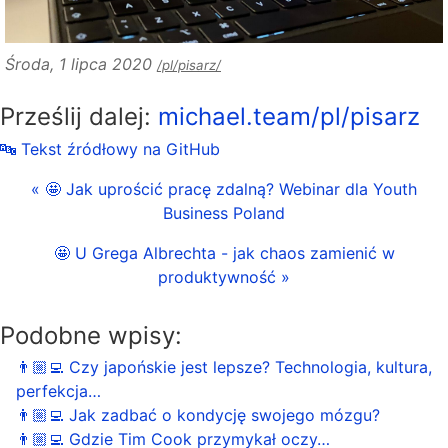
Środa, 1 lipca 2020
/pl/pisarz/
Prześlij dalej:
michael.team/pl/pisarz
🔤 Tekst źródłowy na GitHub
« 🤩 Jak uprościć pracę zdalną? Webinar dla Youth
Business Poland
🤩 U Grega Albrechta - jak chaos zamienić w
produktywność »
Podobne wpisy:
👨🏼‍💻 Czy japońskie jest lepsze? Technologia, kultura,
perfekcja…
👨🏼‍💻 Jak zadbać o kondycję swojego mózgu?
👨🏼‍💻 Gdzie Tim Cook przymykał oczy…