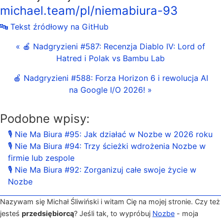
michael.team/pl/niemabiura-93
🔤 Tekst źródłowy na GitHub
« 🍎 Nadgryzieni #587: Recenzja Diablo IV: Lord of
Hatred i Polak vs Bambu Lab
🍎 Nadgryzieni #588: Forza Horizon 6 i rewolucja AI
na Google I/O 2026! »
Podobne wpisy:
🎙 Nie Ma Biura #95: Jak działać w Nozbe w 2026 roku
🎙 Nie Ma Biura #94: Trzy ścieżki wdrożenia Nozbe w
firmie lub zespole
🎙 Nie Ma Biura #92: Zorganizuj całe swoje życie w
Nozbe
Nazywam się Michał Śliwiński i witam Cię na mojej stronie. Czy też
jesteś
przedsiębiorcą
? Jeśli tak, to wypróbuj
Nozbe
- moja