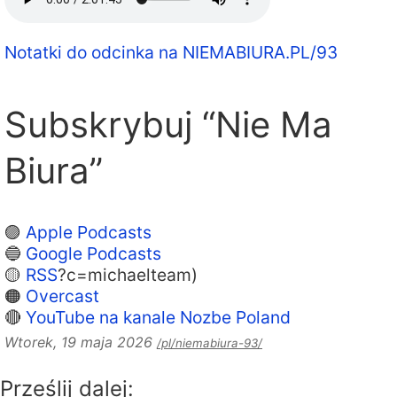
Notatki do odcinka na NIEMABIURA.PL/93
Subskrybuj “Nie Ma
Biura”
🟣
Apple Podcasts
🔵
Google Podcasts
🟡
RSS
?c=michaelteam)
🟠
Overcast
🔴
YouTube na kanale Nozbe Poland
Wtorek, 19 maja 2026
/pl/niemabiura-93/
Prześlij dalej: