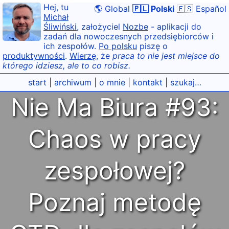
Hej, tu
🌎 Global
🇵🇱 Polski
🇪🇸 Español
Michał
Śliwiński
, założyciel
Nozbe
- aplikacji do
zadań dla nowoczesnych przedsiębiorców i
ich zespołów.
Po polsku
piszę o
produktywności
.
Wierzę
, że
praca to nie jest miejsce do
którego idziesz, ale to co robisz.
start
|
archiwum
|
o mnie
|
kontakt
|
szukaj…
Nie Ma Biura #93:
Chaos w pracy
zespołowej?
Poznaj metodę