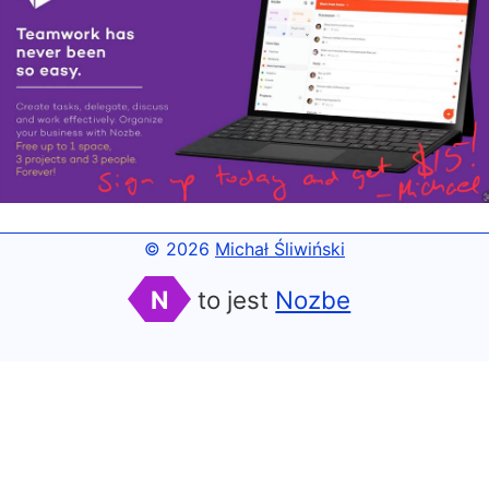
© 2026
Michał Śliwiński
N
to jest
Nozbe