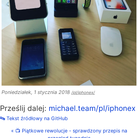
Poniedziałek, 1 stycznia 2018
/pl/iphonex/
Prześlij dalej:
michael.team/pl/iphonex
🔤 Tekst źródłowy na GitHub
« 📺 Piątkowe rewolucje - sprawdzony przepis na
przegląd tygodnia