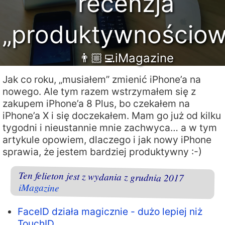
recenzja
„produktywnościow
👨🏼‍💻iMagazine
Jak co roku, „musiałem” zmienić iPhone’a na
nowego. Ale tym razem wstrzymałem się z
zakupem iPhone’a 8 Plus, bo czekałem na
iPhone’a X i się doczekałem. Mam go już od kilku
tygodni i nieustannie mnie zachwyca… a w tym
artykule opowiem, dlaczego i jak nowy iPhone
sprawia, że jestem bardziej produktywny :-)
Ten felieton jest z wydania z grudnia 2017
iMagazine
FaceID działa magicznie - dużo lepiej niż
TouchID