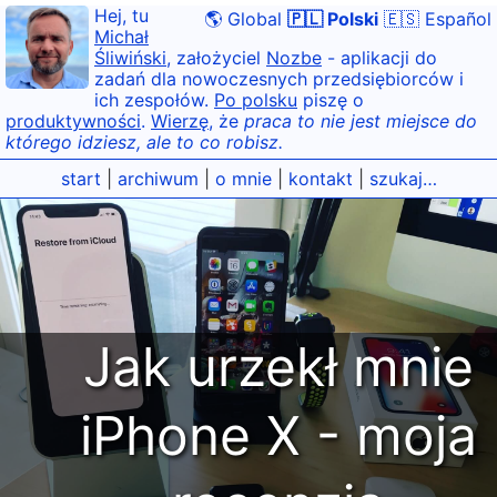
Hej, tu
🌎 Global
🇵🇱 Polski
🇪🇸 Español
Michał
Śliwiński
, założyciel
Nozbe
- aplikacji do
zadań dla nowoczesnych przedsiębiorców i
ich zespołów.
Po polsku
piszę o
produktywności
.
Wierzę
, że
praca to nie jest miejsce do
którego idziesz, ale to co robisz.
start
|
archiwum
|
o mnie
|
kontakt
|
szukaj…
Jak urzekł mnie
iPhone X - moja