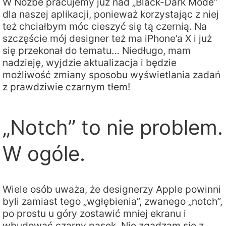
W Nozbe pracujemy już nad „Black-Dark Mode”
dla naszej aplikacji, ponieważ korzystając z niej
też chciałbym móc cieszyć się tą czernią. Na
szczęście mój designer też ma iPhone’a X i już
się przekonał do tematu… Niedługo, mam
nadzieję, wyjdzie aktualizacja i będzie
możliwość zmiany sposobu wyświetlania zadań
z prawdziwie czarnym tłem!
„Notch” to nie problem.
W ogóle.
Wiele osób uważa, że designerzy Apple powinni
byli zamiast tego „wgłębienia”, zwanego „notch”,
po prostu u góry zostawić mniej ekranu i
wbudować czarny pasek. Nie zgadzam się z