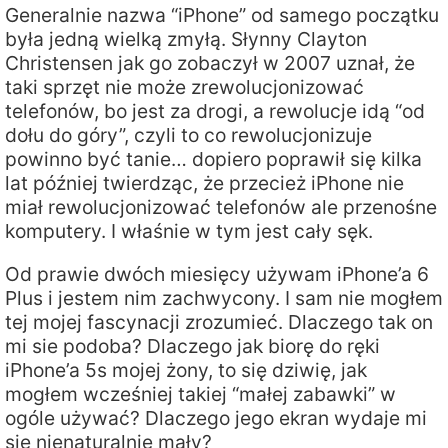
Generalnie nazwa “iPhone” od samego początku
była jedną wielką zmyłą. Słynny Clayton
Christensen jak go zobaczył w 2007 uznał, że
taki sprzęt nie może zrewolucjonizować
telefonów, bo jest za drogi, a rewolucje idą “od
dołu do góry”, czyli to co rewolucjonizuje
powinno być tanie… dopiero poprawił się kilka
lat później twierdząc, że przecież iPhone nie
miał rewolucjonizować telefonów ale przenośne
komputery. I właśnie w tym jest cały sęk.
Od prawie dwóch miesięcy używam iPhone’a 6
Plus i jestem nim zachwycony. I sam nie mogłem
tej mojej fascynacji zrozumieć. Dlaczego tak on
mi sie podoba? Dlaczego jak biorę do ręki
iPhone’a 5s mojej żony, to się dziwię, jak
mogłem wcześniej takiej “małej zabawki” w
ogóle używać? Dlaczego jego ekran wydaje mi
się nienaturalnie mały?