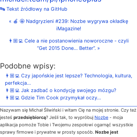
🔤 Tekst źródłowy na GitHub
« 🍎 🤩 Nadgryzieni #239: Nozbe wygrywa okładkę
iMagazine!
👨🏼‍💻 Cele a nie postanowienia noworoczne - czyli
“Get 2015 Done… Better”. »
Podobne wpisy:
👨🏼‍💻 Czy japońskie jest lepsze? Technologia, kultura,
perfekcja…
👨🏼‍💻 Jak zadbać o kondycję swojego mózgu?
👨🏼‍💻 Gdzie Tim Cook przymykał oczy…
Nazywam się Michał Śliwiński i witam Cię na mojej stronie. Czy też
jesteś
przedsiębiorcą
? Jeśli tak, to wypróbuj
Nozbe
- moja
aplikacja pomoże Tobie i Twojemu zespołowi ogarnąć wszystkie
sprawy firmowe i prywatne w prosty sposób.
Nozbe jest