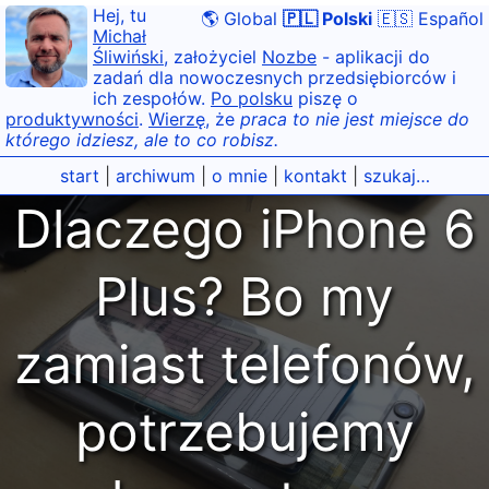
Hej, tu
🌎 Global
🇵🇱 Polski
🇪🇸 Español
Michał
Śliwiński
, założyciel
Nozbe
- aplikacji do
zadań dla nowoczesnych przedsiębiorców i
ich zespołów.
Po polsku
piszę o
produktywności
.
Wierzę
, że
praca to nie jest miejsce do
którego idziesz, ale to co robisz.
start
|
archiwum
|
o mnie
|
kontakt
|
szukaj…
Dlaczego iPhone 6
Plus? Bo my
zamiast telefonów,
potrzebujemy