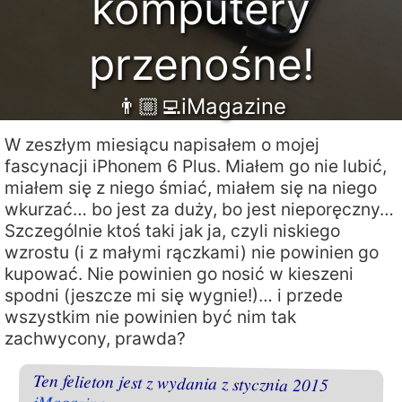
komputery
przenośne!
👨🏼‍💻iMagazine
W zeszłym miesiącu napisałem o mojej
fascynacji iPhonem 6 Plus. Miałem go nie lubić,
miałem się z niego śmiać, miałem się na niego
wkurzać… bo jest za duży, bo jest nieporęczny…
Szczególnie ktoś taki jak ja, czyli niskiego
wzrostu (i z małymi rączkami) nie powinien go
kupować. Nie powinien go nosić w kieszeni
spodni (jeszcze mi się wygnie!)… i przede
wszystkim nie powinien być nim tak
zachwycony, prawda?
Ten felieton jest z wydania z stycznia 2015