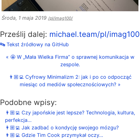
Środa, 1 maja 2019
/pl/imag100/
Prześlij dalej:
michael.team/pl/imag100
🔤 Tekst źródłowy na GitHub
« 🤩 W „Mała Wielka Firma” o sprawnej komunikacja w
zespole.
👨🏼‍💻 Cyfrowy Minimalizm 2: jak i po co odpocząć
miesiąc od mediów społecznościowych? »
Podobne wpisy:
👨🏼‍💻 Czy japońskie jest lepsze? Technologia, kultura,
perfekcja…
👨🏼‍💻 Jak zadbać o kondycję swojego mózgu?
👨🏼‍💻 Gdzie Tim Cook przymykał oczy…