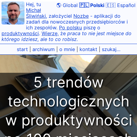
Hej, tu
🌎 Global
🇵🇱 Polski
🇪🇸 Español
Michał
Śliwiński
, założyciel
Nozbe
- aplikacji do
zadań dla nowoczesnych przedsiębiorców i
ich zespołów.
Po polsku
piszę o
produktywności
.
Wierzę
, że
praca to nie jest miejsce do
którego idziesz, ale to co robisz.
start
|
archiwum
|
o mnie
|
kontakt
|
szukaj…
5 trendów
technologicznych
w produktywności