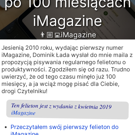
po 100 miesiącach
iMagazine
👨🏼‍💻iMagazine
Jesienią 2010 roku, wydając pierwszy numer
iMagazine, Dominik Łada wysłał do mnie maila z
propozycją pisywania regularnego felietonu o
produktywności. Zgodziłem się od razu. Trudno
uwierzyć, że od tego czasu minęło już 100
miesięcy, a ja wciąż mogę pisać dla Ciebie,
drogi Czytelniku!
Ten felieton jest z wydania z kwietnia 2019
iMagazine
Przeczytałem swój pierwszy felieton do
iMagazine…