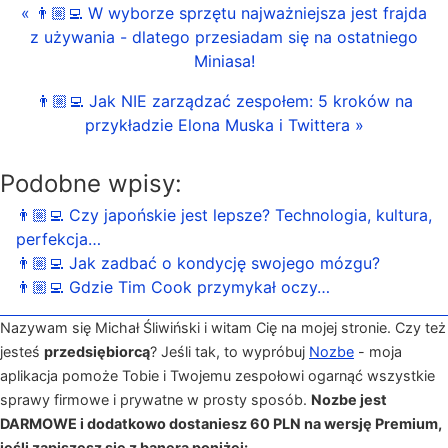
« 👨🏼‍💻 W wyborze sprzętu najważniejsza jest frajda
z używania - dlatego przesiadam się na ostatniego
Miniasa!
👨🏼‍💻 Jak NIE zarządzać zespołem: 5 kroków na
przykładzie Elona Muska i Twittera »
Podobne wpisy:
👨🏼‍💻 Czy japońskie jest lepsze? Technologia, kultura,
perfekcja…
👨🏼‍💻 Jak zadbać o kondycję swojego mózgu?
👨🏼‍💻 Gdzie Tim Cook przymykał oczy…
Nazywam się Michał Śliwiński i witam Cię na mojej stronie. Czy też
jesteś
przedsiębiorcą
? Jeśli tak, to wypróbuj
Nozbe
- moja
aplikacja pomoże Tobie i Twojemu zespołowi ogarnąć wszystkie
sprawy firmowe i prywatne w prosty sposób.
Nozbe jest
DARMOWE i dodatkowo dostaniesz 60 PLN na wersję Premium,
jeśli zapiszesz się z banera poniżej: