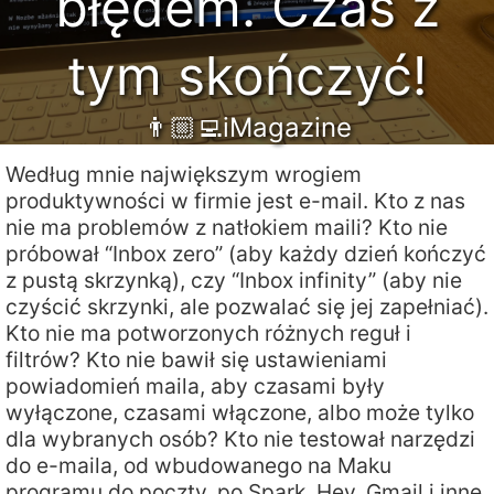
błędem. Czas z
tym skończyć!
👨🏼‍💻iMagazine
Według mnie największym wrogiem
produktywności w firmie jest e-mail. Kto z nas
nie ma problemów z natłokiem maili? Kto nie
próbował “Inbox zero” (aby każdy dzień kończyć
z pustą skrzynką), czy “Inbox infinity” (aby nie
czyścić skrzynki, ale pozwalać się jej zapełniać).
Kto nie ma potworzonych różnych reguł i
filtrów? Kto nie bawił się ustawieniami
powiadomień maila, aby czasami były
wyłączone, czasami włączone, albo może tylko
dla wybranych osób? Kto nie testował narzędzi
do e-maila, od wbudowanego na Maku
programu do poczty, po Spark, Hey, Gmail i inne