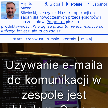
Hej, tu
🌎 Global
🇵🇱 Polski
🇪🇸 Español
Michał
Śliwiński
, założyciel
Nozbe
- aplikacji do
zadań dla nowoczesnych przedsiębiorców i
ich zespołów.
Po polsku
piszę o
produktywności
.
Wierzę
, że
praca to nie jest miejsce do
którego idziesz, ale to co robisz.
start
|
archiwum
|
o mnie
|
kontakt
|
szukaj…
Używanie e-maila
do komunikacji w
zespole jest