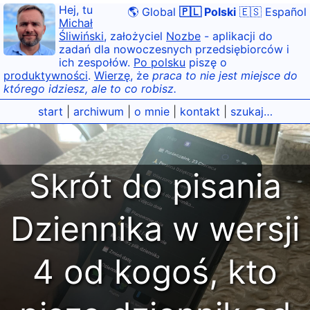
Hej, tu
🌎 Global
🇵🇱 Polski
🇪🇸 Español
Michał
Śliwiński
, założyciel
Nozbe
- aplikacji do
zadań dla nowoczesnych przedsiębiorców i
ich zespołów.
Po polsku
piszę o
produktywności
.
Wierzę
, że
praca to nie jest miejsce do
którego idziesz, ale to co robisz.
start
|
archiwum
|
o mnie
|
kontakt
|
szukaj…
Skrót do pisania
Dziennika w wersji
4 od kogoś, kto