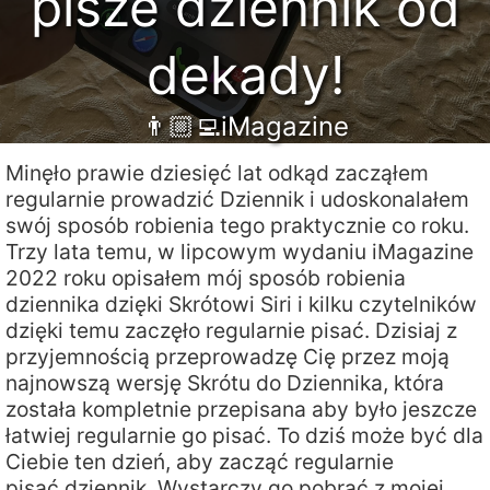
pisze dziennik od
dekady!
👨🏼‍💻iMagazine
Minęło prawie dziesięć lat odkąd zacząłem
regularnie prowadzić Dziennik i udoskonalałem
swój sposób robienia tego praktycznie co roku.
Trzy lata temu, w lipcowym wydaniu iMagazine
2022 roku opisałem mój sposób robienia
dziennika dzięki Skrótowi Siri i kilku czytelników
dzięki temu zaczęło regularnie pisać. Dzisiaj z
przyjemnością przeprowadzę Cię przez moją
najnowszą wersję Skrótu do Dziennika, która
została kompletnie przepisana aby było jeszcze
łatwiej regularnie go pisać. To dziś może być dla
Ciebie ten dzień, aby zacząć regularnie
pisać dziennik. Wystarczy go pobrać z mojej