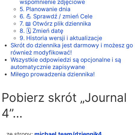
wspomnienie zdjęciowe
5. Planowanie dnia
6. 💪 Sprawdź / zmień Cele
7. 📖 Otwórz plik dziennika
8. 🗓️ Zmień datę
9. Historia wersji i aktualizacje
Skrót do dziennika jest darmowy i możesz go
również modyfikować!
Wszystkie odpowiedzi są opcjonalne i są
automatycznie zapisywane
Miłego prowadzenia dziennika!
Pobierz skrót „Journal
4”…
…ze strony:
michael.team/dziennik4