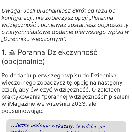
Uwaga: Jeśli uruchamiasz Skrót od razu po
konfiguracji, nie zobaczysz opcji „Poranna
wdzięczność”, ponieważ zostaniesz poproszony
o natychmiastowe dodanie pierwszego wpisu w
„Dzienniku wieczornym”.
1. 🙏 Poranna Dziękczynność
(opcjonalnie)
Po dodaniu pierwszego wpisu do Dziennika
wieczornego zobaczysz tę opcję na następny
dzień, aby ćwiczyć wdzięczność. O zaletach
praktykowania “porannej wdzięczności” pisałem
w iMagazine we wrześniu 2023, ale
podsumowując:
…liczne badania wykazały, że wdzięczne
podejście, „liczenie swoich błogosławieństw” i
wyrażanie wdzięczności innym może mieć
pozytywny wpływ na nasze zdrowie
emocjonalne, a także na relacje