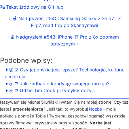
🔤 Tekst źródłowy na GitHub
« 🍎 Nadgryzieni #540: Samsung Galaxy Z Fold7 i Z
Flip7, road trip po Skandynawii
🍎 Nadgryzieni #543: iPhone 17 Pro z 8x zoomem
optycznym »
Podobne wpisy:
👨🏼‍💻 Czy japońskie jest lepsze? Technologia, kultura,
perfekcja…
👨🏼‍💻 Jak zadbać o kondycję swojego mózgu?
👨🏼‍💻 Gdzie Tim Cook przymykał oczy…
Nazywam się Michał Śliwiński i witam Cię na mojej stronie. Czy też
jesteś
przedsiębiorcą
? Jeśli tak, to wypróbuj
Nozbe
- moja
aplikacja pomoże Tobie i Twojemu zespołowi ogarnąć wszystkie
sprawy firmowe i prywatne w prosty sposób.
Nozbe jest