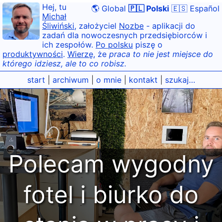
Hej, tu
🌎 Global
🇵🇱 Polski
🇪🇸 Español
Michał
Śliwiński
, założyciel
Nozbe
- aplikacji do
zadań dla nowoczesnych przedsiębiorców i
ich zespołów.
Po polsku
piszę o
produktywności
.
Wierzę
, że
praca to nie jest miejsce do
którego idziesz, ale to co robisz.
start
|
archiwum
|
o mnie
|
kontakt
|
szukaj…
Polecam wygodny
fotel i biurko do