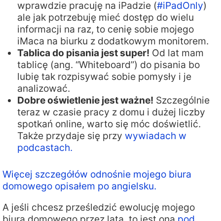
wprawdzie pracuję na iPadzie (
#iPadOnly
)
ale jak potrzebuję mieć dostęp do wielu
informacji na raz, to cenię sobie mojego
iMaca na biurku z dodatkowym monitorem.
Tablica do pisania jest super!
Od lat mam
tablicę (ang. “Whiteboard”) do pisania bo
lubię tak rozpisywać sobie pomysły i je
analizować.
Dobre oświetlenie jest ważne!
Szczególnie
teraz w czasie pracy z domu i dużej liczby
spotkań online, warto się móc doświetlić.
Także przydaje się przy
wywiadach w
podcastach.
Więcej szczegółów odnośnie mojego biura
domowego opisałem po angielsku.
A jeśli chcesz prześledzić ewolucję mojego
biura domowego przez lata, to jest ona
pod