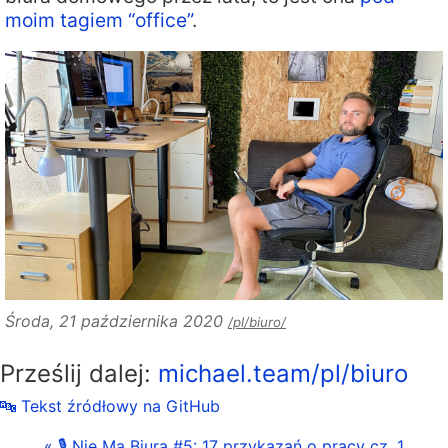
moim tagiem “office”
.
Środa, 21 października 2020
/pl/biuro/
Prześlij dalej:
michael.team/pl/biuro
🔤 Tekst źródłowy na GitHub
« 🎙 Nie Ma Biura #5: 17 przykazań o pracy cz. 1