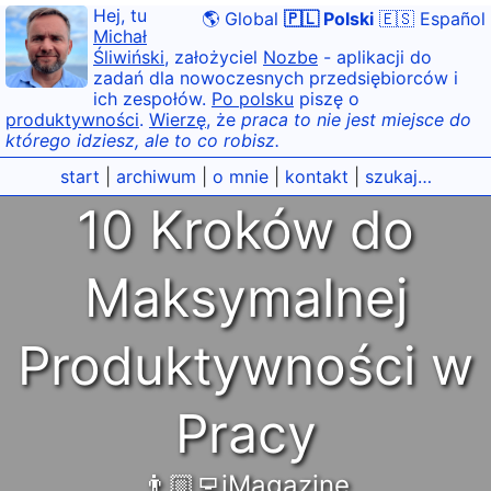
Hej, tu
🌎 Global
🇵🇱 Polski
🇪🇸 Español
Michał
Śliwiński
, założyciel
Nozbe
- aplikacji do
zadań dla nowoczesnych przedsiębiorców i
ich zespołów.
Po polsku
piszę o
produktywności
.
Wierzę
, że
praca to nie jest miejsce do
którego idziesz, ale to co robisz.
start
|
archiwum
|
o mnie
|
kontakt
|
szukaj…
10 Kroków do
Maksymalnej
Produktywności w
Pracy
👨🏼‍💻iMagazine