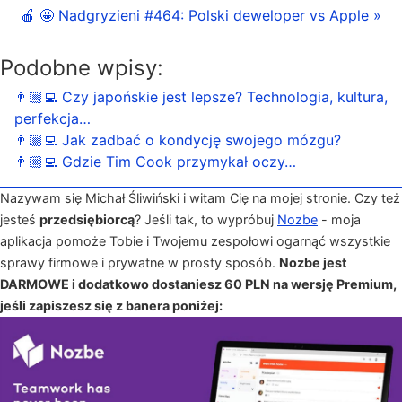
🍎 🤩 Nadgryzieni #464: Polski deweloper vs Apple »
Podobne wpisy:
👨🏼‍💻 Czy japońskie jest lepsze? Technologia, kultura,
perfekcja…
👨🏼‍💻 Jak zadbać o kondycję swojego mózgu?
👨🏼‍💻 Gdzie Tim Cook przymykał oczy…
Nazywam się Michał Śliwiński i witam Cię na mojej stronie. Czy też
jesteś
przedsiębiorcą
? Jeśli tak, to wypróbuj
Nozbe
- moja
aplikacja pomoże Tobie i Twojemu zespołowi ogarnąć wszystkie
sprawy firmowe i prywatne w prosty sposób.
Nozbe jest
DARMOWE i dodatkowo dostaniesz 60 PLN na wersję Premium,
jeśli zapiszesz się z banera poniżej: