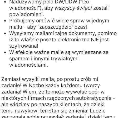
Nadużywamy pola DW/UDW (“Do
wiadomości”), aby
wszyscy święci
zostali
powiadomieni.
Próbujemy omówić wiele spraw w jednym
mailu - aby “zaoszczędzić” czas!
Wysyłamy mailami tajne dokumenty, pomimo
iż to właśnie poczta elektroniczna NIE jest
szyfrowana!
W efekcie ważne maile są wymieszane ze
spamem i innymi trywialnymi
wiadomościami.
Zamiast wysyłki maila, po prostu zrób mi
zadanie! W Nozbe każdy każdemu tworzy
zadania! Wiem, że to może wywołać opór w
niektórych firmach rządzonych autokratycznie -
ale widzimy po naszych klientach, że dzięki
temu nawykowi ten stan się zmienia! Ludzie
zaczynają sobie przesyłać zadania i dzięki temu