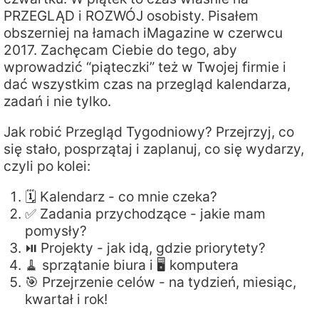
PRZEGLĄD i ROZWÓJ osobisty. Pisałem
obszerniej na łamach iMagazine w czerwcu
2017. Zachęcam Ciebie do tego, aby
wprowadzić “piąteczki” też w Twojej firmie i
dać wszystkim czas na przegląd kalendarza,
zadań i nie tylko.
Jak robić Przegląd Tygodniowy? Przejrzyj, co
się stało, posprzątaj i zaplanuj, co się wydarzy,
czyli po kolei:
🗓️ Kalendarz - co mnie czeka?
✅ Zadania przychodzące - jakie mam
pomysły?
⏯️ Projekty - jak idą, gdzie priorytety?
🧹 sprzątanie biura i 🖥️ komputera
🎯 Przejrzenie celów - na tydzień, miesiąc,
kwartał i rok!