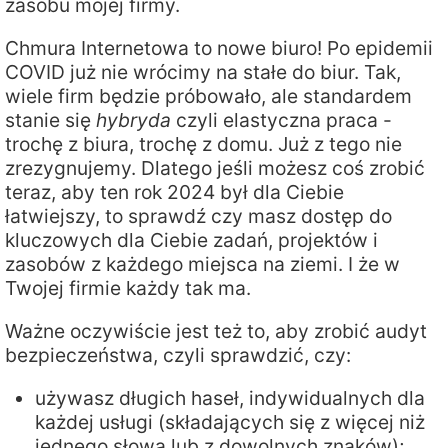
zasobu mojej firmy.
Chmura Internetowa to nowe biuro! Po epidemii
COVID już nie wrócimy na stałe do biur. Tak,
wiele firm będzie próbowało, ale standardem
stanie się
hybryda
czyli elastyczna praca -
trochę z biura, trochę z domu. Już z tego nie
zrezygnujemy. Dlatego jeśli możesz coś zrobić
teraz, aby ten rok 2024 był dla Ciebie
łatwiejszy, to sprawdź czy masz dostęp do
kluczowych dla Ciebie zadań, projektów i
zasobów z każdego miejsca na ziemi. I że w
Twojej firmie każdy tak ma.
Ważne oczywiście jest też to, aby zrobić audyt
bezpieczeństwa, czyli sprawdzić, czy:
używasz długich haseł, indywidualnych dla
każdej usługi (składających się z więcej niż
jednego słowa lub z dowolnych znaków);