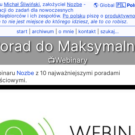
tu
Michał Śliwiński
, założyciel
Nozbe
-
🌎 Global
🇵🇱 Pol
acji do zadań dla nowoczesnych
siębiorców i ich zespołów.
Po polsku
piszę o
produktywno
 to nie jest miejsce do którego idziesz, ale to co robisz.
start
|
archiwum
|
o mnie
|
kontakt
|
szukaj…
Porad do Maksymaln
📺Webinary
binaru
Nozbe
z 10 najważniejszymi poradami
ściowymi.