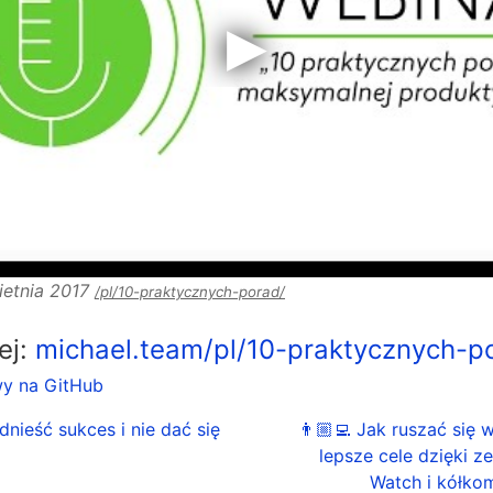
ietnia 2017
/pl/10-praktycznych-porad/
lej:
michael.team/pl/10-praktycznych-p
wy na GitHub
odnieść sukces i nie dać się
👨🏼‍💻 Jak ruszać się w
lepsze cele dzięki z
Watch i kółko