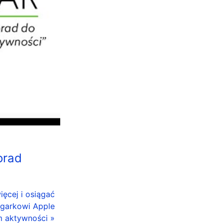
orad
ięcej i osiągać
egarkowi Apple
m aktywności »