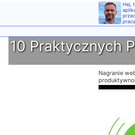
Hej, 
aplik
przed
praca
10 Praktycznych 
Nagranie we
produktywno