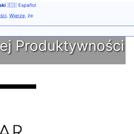
ski
🇪🇸 Español
ści
.
Wierzę
, że
ej Produktywności