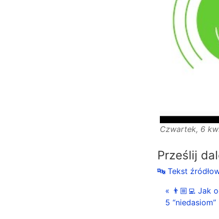
Czwartek, 6 kw
Prześlij da
🔤 Tekst źródło
« 👨🏼‍💻 Jak 
5 “niedasiom”