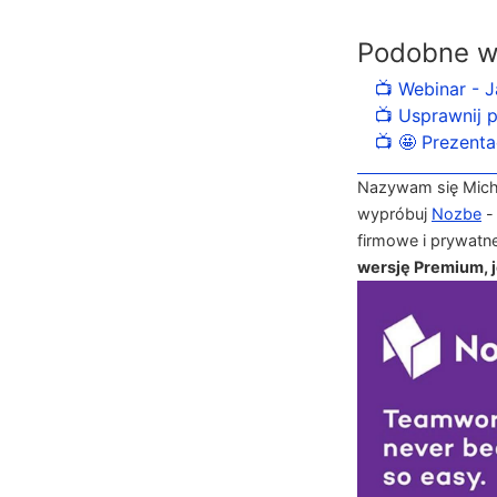
Podobne w
📺 Webinar - 
📺 Usprawnij 
📺 🤩 Prezenta
Nazywam się Michał
wypróbuj
Nozbe
-
firmowe i prywatn
wersję Premium, je