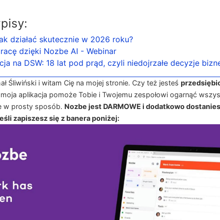
pisy:
Jak działać skutecznie w 2026 roku?
pracę dzięki Nozbe AI - Webinar
cja na DSW: 18 lat pod prąd, czyli niedojrzałe decyzje biz
 Śliwiński i witam Cię na mojej stronie. Czy też jesteś
przedsiębi
 moja aplikacja pomoże Tobie i Twojemu zespołowi ogarnąć wszys
e w prosty sposób.
Nozbe jest DARMOWE i dodatkowo dostanies
śli zapiszesz się z banera poniżej: