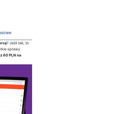
nesowe
orcą
? Jeśli tak, to
tkie sprawy
z 60 PLN na