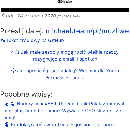
Środa, 24 czerwca 2020
/pl/mozliwe/
Prześlij dalej:
michael.team/pl/mozliwe
🔤 Tekst źródłowy na GitHub
« 📺 Jak małe zespoły mogą robić wielkie rzeczy,
rezygnując z emaili i spotkań
🤩 Jak uprościć pracę zdalną? Webinar dla Youth
Business Poland »
Podobne wpisy:
🍎 🤩 Nadgryzieni #559: (Special) Jak Polak zbudował
globalną firmę bez biura? Wywiad z CEO Nozbe - ze
mną!
🤩 Produktywność w rodzinie - gościnnie u Tomka