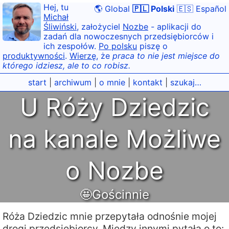
Hej, tu
🌎 Global
🇵🇱 Polski
🇪🇸 Español
Michał
Śliwiński
, założyciel
Nozbe
- aplikacji do
zadań dla nowoczesnych przedsiębiorców i
ich zespołów.
Po polsku
piszę o
produktywności
.
Wierzę
, że
praca to nie jest miejsce do
którego idziesz, ale to co robisz.
start
|
archiwum
|
o mnie
|
kontakt
|
szukaj…
U Róży Dziedzic
na kanale Możliwe
o Nozbe
🤩Gościnnie
Róża Dziedzic mnie przepytała odnośnie mojej
drogi przedsiębiorcy. Między innymi pytała o to: