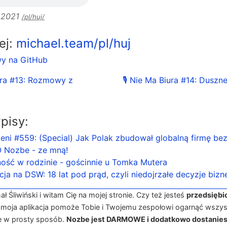
o 2021
/pl/huj/
lej:
michael.team/pl/huj
wy na GitHub
iura #13: Rozmowy z
🎙 Nie Ma Biura #14: Duszn
pisy:
eni #559: (Special) Jak Polak zbudował globalną firmę bez
 Nozbe - ze mną!
ość w rodzinie - gościnnie u Tomka Mutera
cja na DSW: 18 lat pod prąd, czyli niedojrzałe decyzje biz
 Śliwiński i witam Cię na mojej stronie. Czy też jesteś
przedsiębi
 moja aplikacja pomoże Tobie i Twojemu zespołowi ogarnąć wszys
e w prosty sposób.
Nozbe jest DARMOWE i dodatkowo dostanies