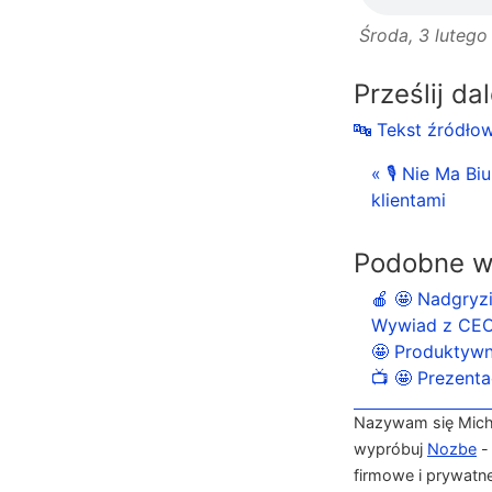
Środa, 3 luteg
Prześlij da
🔤 Tekst źródło
« 🎙 Nie Ma B
klientami
Podobne w
🍎 🤩 Nadgryzi
Wywiad z CEO
🤩 Produktywn
📺 🤩 Prezenta
Nazywam się Michał
wypróbuj
Nozbe
-
firmowe i prywatn