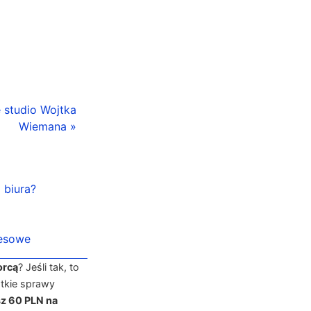
e studio Wojtka
Wiemana »
 biura?
nesowe
orcą
? Jeśli tak, to
tkie sprawy
z 60 PLN na