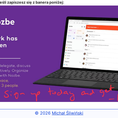
śli zapiszesz się z banera poniżej:
© 2026
Michał Śliwiński