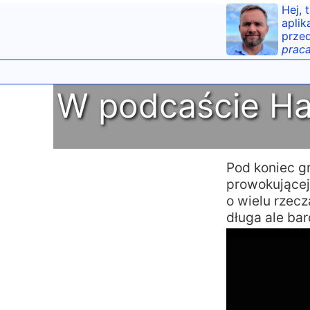
Hej, 
aplik
przed
praca
W podcaście Ha
Pod koniec g
prowokującej
o wielu rzec
długa ale ba