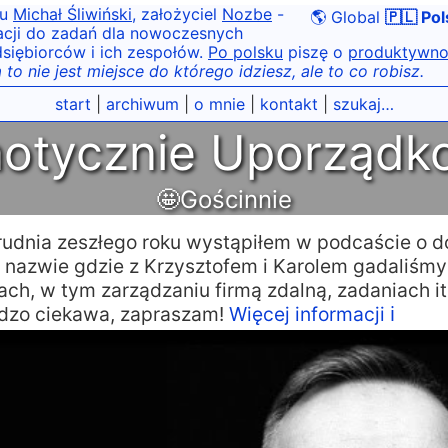
tu
Michał Śliwiński
, założyciel
Nozbe
-
🌎 Global
🇵🇱 Pol
acji do zadań dla nowoczesnych
siębiorców i ich zespołów.
Po polsku
piszę o
produktywno
 to nie jest miejsce do którego idziesz, ale to co robisz.
start
|
archiwum
|
o mnie
|
kontakt
|
szukaj…
otycznie Uporządk
🤩Gościnnie
rudnia zeszłego roku wystąpiłem w podcaście o 
 nazwie gdzie z Krzysztofem i Karolem gadaliśmy
zach, w tym zarządzaniu firmą zdalną, zadaniach 
rdzo ciekawa, zapraszam!
Więcej informacji ℹ️