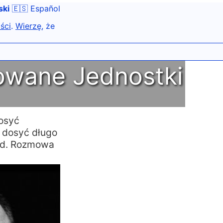
ski
🇪🇸 Español
ści
.
Wierzę
, że
owane Jednostki
dosyć
 dosyć długo
itd. Rozmowa