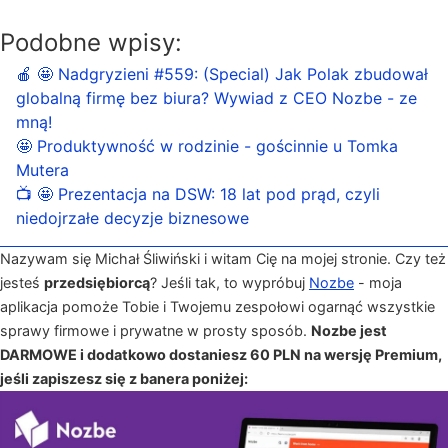
Podobne wpisy:
🍎 🤩 Nadgryzieni #559: (Special) Jak Polak zbudował
globalną firmę bez biura? Wywiad z CEO Nozbe - ze
mną!
🤩 Produktywność w rodzinie - gościnnie u Tomka
Mutera
📺 🤩 Prezentacja na DSW: 18 lat pod prąd, czyli
niedojrzałe decyzje biznesowe
Nazywam się Michał Śliwiński i witam Cię na mojej stronie. Czy też
jesteś
przedsiębiorcą
? Jeśli tak, to wypróbuj
Nozbe
- moja
aplikacja pomoże Tobie i Twojemu zespołowi ogarnąć wszystkie
sprawy firmowe i prywatne w prosty sposób.
Nozbe jest
DARMOWE i dodatkowo dostaniesz 60 PLN na wersję Premium,
jeśli zapiszesz się z banera poniżej: