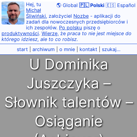
Hej, tu
🌎 Global
🇵🇱 Polski
🇪🇸 Español
Michał
Śliwiński
, założyciel
Nozbe
- aplikacji do
zadań dla nowoczesnych przedsiębiorców i
ich zespołów.
Po polsku
piszę o
produktywności
.
Wierzę
, że
praca to nie jest miejsce do
którego idziesz, ale to co robisz.
start
|
archiwum
|
o mnie
|
kontakt
|
szukaj…
U Dominika
Juszczyka –
Słownik talentów –
Osiąganie