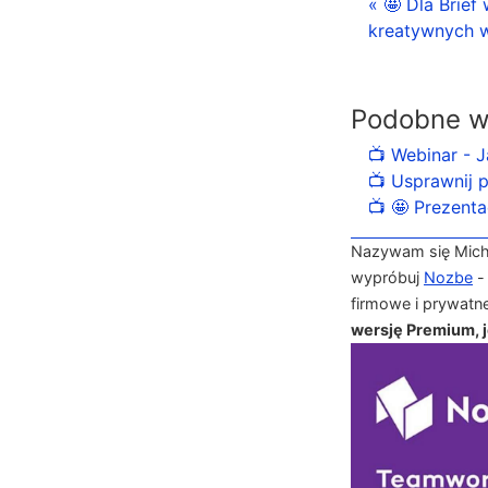
« 🤩 Dla Brief
kreatywnych w
Podobne w
📺 Webinar - 
📺 Usprawnij 
📺 🤩 Prezenta
Nazywam się Michał
wypróbuj
Nozbe
-
firmowe i prywatn
wersję Premium, je