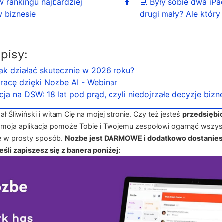
 w rankingu najbardziej
👨🏼‍💻 Były sobie dwa iPa
 biznesie
drugi mały? Ale który 
pisy:
Jak działać skutecznie w 2026 roku?
pracę dzięki Nozbe AI - Webinar
cja na DSW: 18 lat pod prąd, czyli niedojrzałe decyzje biz
 Śliwiński i witam Cię na mojej stronie. Czy też jesteś
przedsiębi
 moja aplikacja pomoże Tobie i Twojemu zespołowi ogarnąć wszys
e w prosty sposób.
Nozbe jest DARMOWE i dodatkowo dostanies
śli zapiszesz się z banera poniżej: