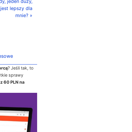
dy, jeden duży,
jest lepszy dla
mnie? »
nesowe
orcą
? Jeśli tak, to
tkie sprawy
z 60 PLN na