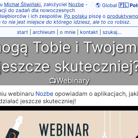
tu
Michał Śliwiński
, założyciel
Nozbe
-
🌎 Global
🇵🇱 Pol
acji do zadań dla nowoczesnych
siębiorców i ich zespołów.
Po polsku
piszę o
produktywno
 to nie jest miejsce do którego idziesz, ale to co robisz.
start
|
archiwum
|
o mnie
|
kontakt
|
szukaj…
mogą Tobie i Twojem
jeszcze skuteczniej
📺Webinary
niu webinaru
Nozbe
opowiadam o aplikacjach, ja
działać jeszcze skuteczniej!