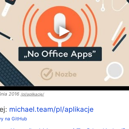
śnia 2016
/pl/aplikacje/
lej:
michael.team/pl/aplikacje
wy na GitHub