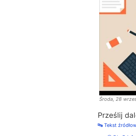
Środa, 28 wrze
Prześlij da
🔤 Tekst źródło