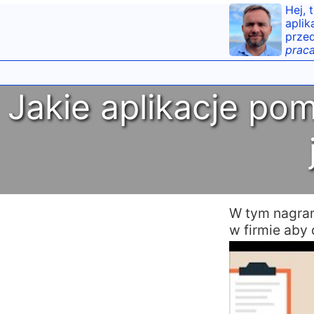
Hej, 
aplik
przed
praca
Jakie aplikacje po
W tym nagra
w firmie aby 