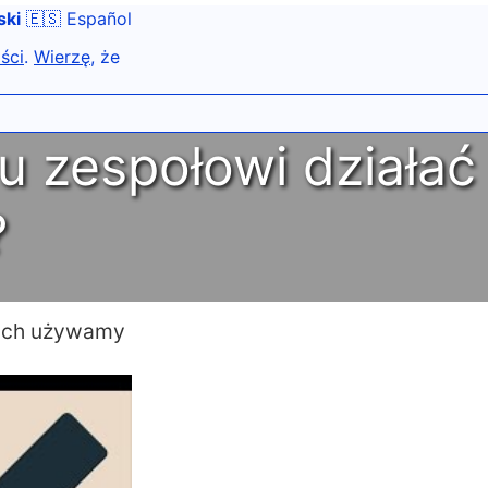
ski
🇪🇸 Español
ści
.
Wierzę
, że
u zespołowi działać
?
kich używamy